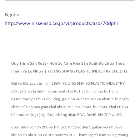
Nguồn:
http://www.nisseiasb.co.jp/vi/products/asb/70dph/
Quy Trình Sản Xuất - Hơn 50 Năm Nhà Sản Xuất Đồ Chứa Thực
Phẩm Và Lọ Nhựa | YOUNG SHANG PLASTIC INDUSTRY CO., LTD.
Đặt tại Đài Loan từ năm 1969, YOUNG SHANG PLASTIC INDUSTRY
CO., LTD. đã là một nhà sản xuất chai PET và bình chứa PET cho
ngành thực phẩm và đồ uống, gia đình và chăm sóc cá nhân. Sản phẩm
chính của họ bao gồm chai nhựa PET, chai nhựa, hũ nhựa, chai PET và
hũ nhựa miệng rộng, được chứng nhận FDA, RoHS, HACCP và ISO.
Chai nhựa có hơn 200 kích thước từ 15cc đến 5 gallon với nhựa và
khuôn ép nhựa, và có sẵn preform PET. Thành lập từ năm 1969, Young