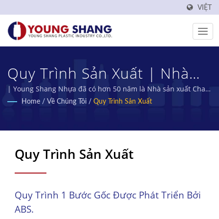
VIỆT
Quy Trình Sản Xuất | Nhà
Sản Xuất Hộp Và Lọ Thực
| Young Shang Nhựa đã có hơn 50 năm là Nhà sản xuất Chai
PET và Preforms PET tại Đài Loan.
Home
/
Về Chúng Tôi
/
Quy Trình Sản Xuất
Phẩm Bằng Nhựa Hơn 50
Năm | YOUNG SHANG
PLASTIC INDUSTRY CO., LTD.
Quy Trình Sản Xuất
Quy Trình 1 Bước Gốc Được Phát Triển Bởi
ABS.