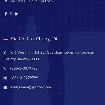
PET và Chai PET của Đài Loan.
Địa Chỉ Của Chúng Tôi
No.6 Wunming 1st St., Gueishan Township, Taoyuan
County, Taiwan, R.O.C
+886-3-3979788
+886-3-3979799
youngshang@yahoo.com