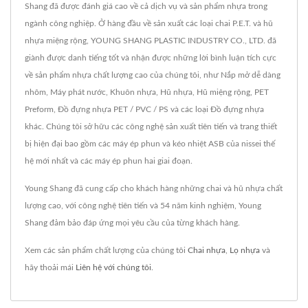
Shang đã được đánh giá cao về cả dịch vụ và sản phẩm nhựa trong
ngành công nghiệp. Ở hàng đầu về sản xuất các loại chai P.E.T. và hũ
nhựa miệng rộng, YOUNG SHANG PLASTIC INDUSTRY CO., LTD. đã
giành được danh tiếng tốt và nhận được những lời bình luận tích cực
về sản phẩm nhựa chất lượng cao của chúng tôi, như Nắp mở dễ dàng
nhôm, Máy phát nước, Khuôn nhựa, Hũ nhựa, Hũ miệng rộng, PET
Preform, Đồ đựng nhựa PET / PVC / PS và các loại Đồ đựng nhựa
khác. Chúng tôi sở hữu các công nghệ sản xuất tiên tiến và trang thiết
bị hiện đại bao gồm các máy ép phun và kéo nhiệt ASB của nissei thế
hệ mới nhất và các máy ép phun hai giai đoạn.
Young Shang đã cung cấp cho khách hàng những chai và hũ nhựa chất
lượng cao, với công nghệ tiên tiến và 54 năm kinh nghiệm, Young
Shang đảm bảo đáp ứng mọi yêu cầu của từng khách hàng.
Xem các sản phẩm chất lượng của chúng tôi
Chai nhựa
,
Lọ nhựa
và
hãy thoải mái
Liên hệ với chúng tôi
.