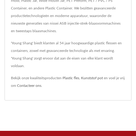
Mold, Plastic Jar, Wide Mouth Jar, PET Preform, PET / PVC / PS
Container, en andere Plastic Container. We bezitten geavanceerde
productietechnologieën en moderne apparatuur, waaronder de
nieuwste generaties van nissei ASB injectie-strek-blaasvormmachines
en tweestaps blaasmachines.
'Young Shang' biedt klanten al 54 jaar hoogwaardige plastic flessen en
containers, zowel met geavanceerde technologie als met ervaring.
'Young Shang' zorgt ervoor dat aan de eisen van elke klant wordt
voldaan.
Bekijk onze kwaliteitsproducten
Plastic fles
,
Kunststof pot
en voel je vrij
om
Contacteer ons
.