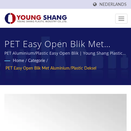
NEDERLANDS
PET Easy Open Blik Met
Aluminium / Plastic Deksel |
PET Aluminium/Plastic Easy Open Blik | Young Shang Plastic
is meer dan 50 jaar een Taiwanese fabrikant van PET-
Home
/
Categorie
/
Gemaakt In Taiwan PET
voorvormen en PET-flessen.
PET Easy Open Blik Met Aluminium/Plastic Deksel
Flessen En Potten Fabrikant
| YOUNG SHANG PLASTIC
INDUSTRY CO., LTD.