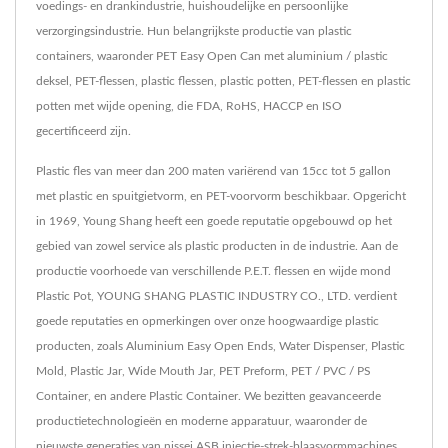
voedings- en drankindustrie, huishoudelijke en persoonlijke
verzorgingsindustrie. Hun belangrijkste productie van plastic
containers, waaronder PET Easy Open Can met aluminium / plastic
deksel, PET-flessen, plastic flessen, plastic potten, PET-flessen en plastic
potten met wijde opening, die FDA, RoHS, HACCP en ISO
gecertificeerd zijn.
Plastic fles van meer dan 200 maten variërend van 15cc tot 5 gallon
met plastic en spuitgietvorm, en PET-voorvorm beschikbaar. Opgericht
in 1969, Young Shang heeft een goede reputatie opgebouwd op het
gebied van zowel service als plastic producten in de industrie. Aan de
productie voorhoede van verschillende P.E.T. flessen en wijde mond
Plastic Pot, YOUNG SHANG PLASTIC INDUSTRY CO., LTD. verdient
goede reputaties en opmerkingen over onze hoogwaardige plastic
producten, zoals Aluminium Easy Open Ends, Water Dispenser, Plastic
Mold, Plastic Jar, Wide Mouth Jar, PET Preform, PET / PVC / PS
Container, en andere Plastic Container. We bezitten geavanceerde
productietechnologieën en moderne apparatuur, waaronder de
nieuwste generaties van nissei ASB injectie-strek-blaasvormmachines