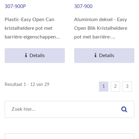
307-900P
307-900
Plastic-Easy Open Can
Aluminium deksel - Easy
kristalheldere pot met
Open Blik Kristalheldere
barrière-eigenschappen
pot met barrière-
gemaakt van
eigenschappen gemaakt
milieuvriendelijk...
van milieuvriendelijk...
Details
Details
Resultaat 1 - 12 van 29
1
2
3