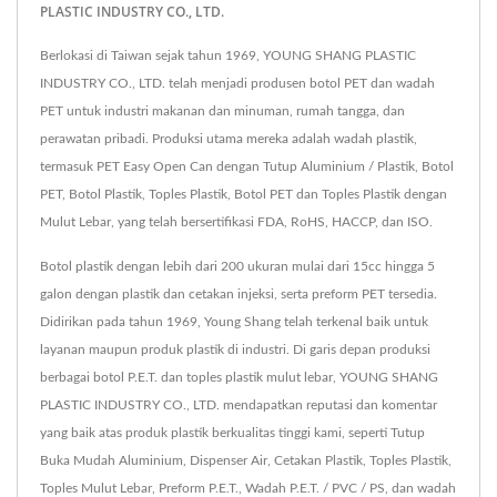
PLASTIC INDUSTRY CO., LTD.
Berlokasi di Taiwan sejak tahun 1969, YOUNG SHANG PLASTIC
INDUSTRY CO., LTD. telah menjadi produsen botol PET dan wadah
PET untuk industri makanan dan minuman, rumah tangga, dan
perawatan pribadi. Produksi utama mereka adalah wadah plastik,
termasuk PET Easy Open Can dengan Tutup Aluminium / Plastik, Botol
PET, Botol Plastik, Toples Plastik, Botol PET dan Toples Plastik dengan
Mulut Lebar, yang telah bersertifikasi FDA, RoHS, HACCP, dan ISO.
Botol plastik dengan lebih dari 200 ukuran mulai dari 15cc hingga 5
galon dengan plastik dan cetakan injeksi, serta preform PET tersedia.
Didirikan pada tahun 1969, Young Shang telah terkenal baik untuk
layanan maupun produk plastik di industri. Di garis depan produksi
berbagai botol P.E.T. dan toples plastik mulut lebar, YOUNG SHANG
PLASTIC INDUSTRY CO., LTD. mendapatkan reputasi dan komentar
yang baik atas produk plastik berkualitas tinggi kami, seperti Tutup
Buka Mudah Aluminium, Dispenser Air, Cetakan Plastik, Toples Plastik,
Toples Mulut Lebar, Preform P.E.T., Wadah P.E.T. / PVC / PS, dan wadah