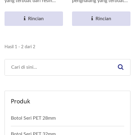
yang terbuat dari resin
penghalang yang terbuat
P.E.T. daur ulang yang...
dari resin P.E.T....
Rincian
Rincian
Hasil 1 - 2 dari 2
Produk
Botol Seri PET 28mm
Botol Seri PET 32mm