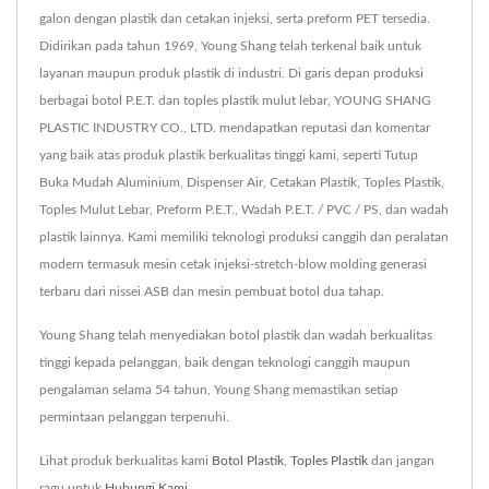
galon dengan plastik dan cetakan injeksi, serta preform PET tersedia.
Didirikan pada tahun 1969, Young Shang telah terkenal baik untuk
layanan maupun produk plastik di industri. Di garis depan produksi
berbagai botol P.E.T. dan toples plastik mulut lebar, YOUNG SHANG
PLASTIC INDUSTRY CO., LTD. mendapatkan reputasi dan komentar
yang baik atas produk plastik berkualitas tinggi kami, seperti Tutup
Buka Mudah Aluminium, Dispenser Air, Cetakan Plastik, Toples Plastik,
Toples Mulut Lebar, Preform P.E.T., Wadah P.E.T. / PVC / PS, dan wadah
plastik lainnya. Kami memiliki teknologi produksi canggih dan peralatan
modern termasuk mesin cetak injeksi-stretch-blow molding generasi
terbaru dari nissei ASB dan mesin pembuat botol dua tahap.
Young Shang telah menyediakan botol plastik dan wadah berkualitas
tinggi kepada pelanggan, baik dengan teknologi canggih maupun
pengalaman selama 54 tahun, Young Shang memastikan setiap
permintaan pelanggan terpenuhi.
Lihat produk berkualitas kami
Botol Plastik
,
Toples Plastik
dan jangan
ragu untuk
Hubungi Kami
.