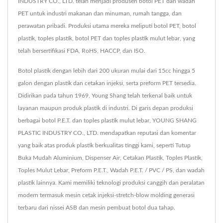
INDUSTRY CO., LTD. telah menjadi produsen botol PET dan wadah
PET untuk industri makanan dan minuman, rumah tangga, dan
perawatan pribadi. Produksi utama mereka meliputi botol PET, botol
plastik, toples plastik, botol PET dan toples plastik mulut lebar, yang
telah bersertifikasi FDA, RoHS, HACCP, dan ISO.
Botol plastik dengan lebih dari 200 ukuran mulai dari 15cc hingga 5
galon dengan plastik dan cetakan injeksi, serta preform PET tersedia.
Didirikan pada tahun 1969, Young Shang telah terkenal baik untuk
layanan maupun produk plastik di industri. Di garis depan produksi
berbagai botol P.E.T. dan toples plastik mulut lebar, YOUNG SHANG
PLASTIC INDUSTRY CO., LTD. mendapatkan reputasi dan komentar
yang baik atas produk plastik berkualitas tinggi kami, seperti Tutup
Buka Mudah Aluminium, Dispenser Air, Cetakan Plastik, Toples Plastik,
Toples Mulut Lebar, Preform P.E.T., Wadah P.E.T. / PVC / PS, dan wadah
plastik lainnya. Kami memiliki teknologi produksi canggih dan peralatan
modern termasuk mesin cetak injeksi-stretch-blow molding generasi
terbaru dari nissei ASB dan mesin pembuat botol dua tahap.