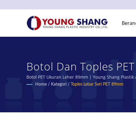
Beran
Botol Dan Toples PET
Oleh Produsen Botol
Botol PET Ukuran Leher 89mm | Young Shang Plastik 
Home
/
Kategori
/
Toples Lebar Seri PET 89mm
INDUSTRY CO., LTD.