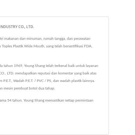
INDUSTRY CO., LTD.
tri makanan dan minuman, rumah tangga, dan perawatan
 Toples Plastik Wide Mouth, yang telah bersertifikasi FDA,
pada tahun 1969, Young Shang telah terkenal baik untuk layanan
CO., LTD. mendapatkan reputasi dan komentar yang baik atas
m P.E.T., Wadah P.E.T. / PVC / PS, dan wadah plastik lainnya.
dan mesin pembuat botol dua tahap.
elama 54 tahun, Young Shang memastikan setiap permintaan