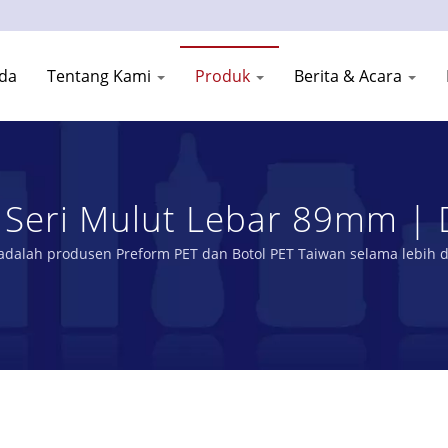
da
Tentang Kami
Produk
Berita & Acara
 Seri Mulut Lebar 89mm | 
 Dan Toples PET | YOUNG
adalah produsen Preform PET dan Botol PET Taiwan selama lebih d