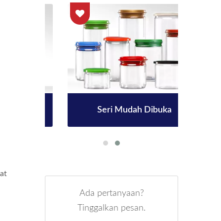
mm
Seri Mudah Dibuka
B
at
Ada pertanyaan?
Tinggalkan pesan.