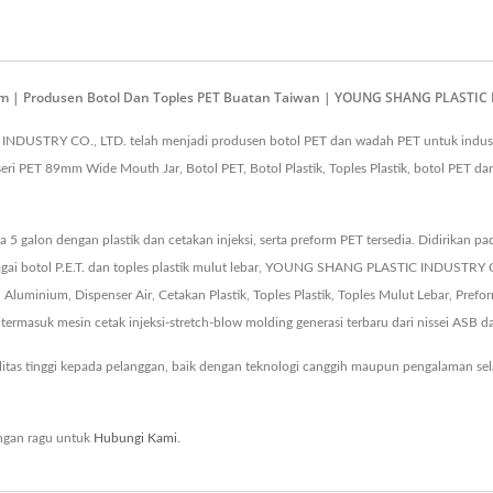
9mm | Produsen Botol Dan Toples PET Buatan Taiwan | YOUNG SHANG PLASTIC 
INDUSTRY CO., LTD. telah menjadi produsen botol PET dan wadah PET untuk indus
eri PET 89mm Wide Mouth Jar, Botol PET, Botol Plastik, Toples Plastik, botol PET dan
a 5 galon dengan plastik dan cetakan injeksi, serta preform PET tersedia. Didirikan 
rbagai botol P.E.T. dan toples plastik mulut lebar, YOUNG SHANG PLASTIC INDUSTRY 
Aluminium, Dispenser Air, Cetakan Plastik, Toples Plastik, Toples Mulut Lebar, Prefor
termasuk mesin cetak injeksi-stretch-blow molding generasi terbaru dari nissei ASB 
litas tinggi kepada pelanggan, baik dengan teknologi canggih maupun pengalaman s
ngan ragu untuk
Hubungi Kami
.