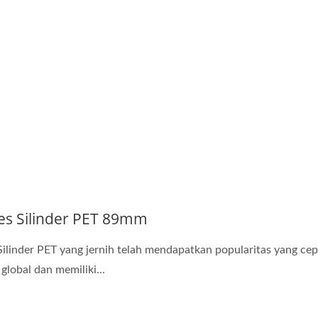
Seri Mudah Dibuka
Botol Minuman 38
es Silinder PET 89mm
Silinder PET yang jernih telah mendapatkan popularitas yang cep
 global dan memiliki...