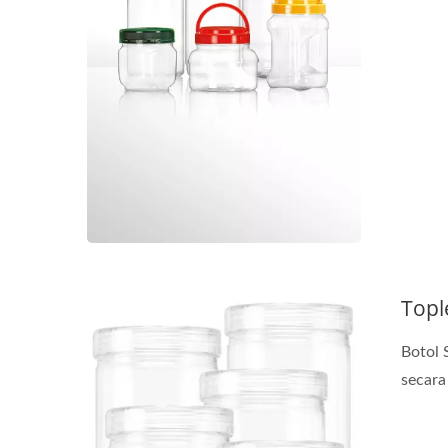
Botol Minuman 38mm
Topl
Botol 
secara