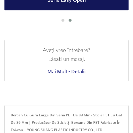
Serie Easy Open
Aveți vreo întrebare?
Lăsați un mesaj.
Mai Multe Detalii
Borcan Cu Gură Largă Din Seria PET De 89 Mm - Sticlă PET Cu Gât
De 89 Mm | Producător De Sticle Și Borcane Din PET Fabricate În
Taiwan | YOUNG SHANG PLASTIC INDUSTRY CO., LTD.