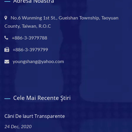
Adresa Noastră
No.6 Wunming 1st St., Gueishan Township, Taoyuan
County, Taiwan, R.O.C
+886-3-3979788
+886-3-3979799
youngshang@yahoo.com
Cele Mai Recente Știri
Căni De Iaurt Transparente
24 Dec, 2020