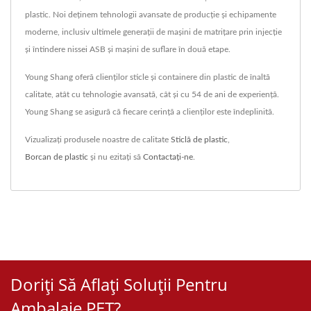
plastic. Noi deținem tehnologii avansate de producție și echipamente
moderne, inclusiv ultimele generații de mașini de matrițare prin injecție
și întindere nissei ASB și mașini de suflare în două etape.
Young Shang oferă clienților sticle și containere din plastic de înaltă
calitate, atât cu tehnologie avansată, cât și cu 54 de ani de experiență.
Young Shang se asigură că fiecare cerință a clienților este îndeplinită.
Vizualizați produsele noastre de calitate
Sticlă de plastic
,
Borcan de plastic
și nu ezitați să
Contactați-ne
.
Doriți Să Aflați Soluții Pentru
Ambalaje PET?