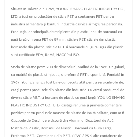
Situată în Taiwan din 1969, YOUNG SHANG PLASTIC INDUSTRY CO.,
LTD. a fost un producător de sticle PET și containere PET pentru
industria alimentară și băuturi, industria casnică și îngrijirea personală.
Producția lor principală de recipiente din plastic, inclusiv borcanul cu
gură largă din seria PET de 89 mm, sticlele PET, sticlele din plastic,
borcanele din plastic, sticlele PET și borcanele cu gură largă din plastic,
sunt certificate FDA, RoHS, HACCP și ISO.
Sticlă de plastic peste 200 de dimensiuni, variind de la 15cc la 5 galoni,
cu matriță de plastic și injecție, și preformă PET disponibilă. Fondată în
1969, Young Shang a fost bine-cunoscută atât pentru serviciile oferite,
cât și pentru produsele din plastic din industrie. La vârful producției de
diverse sticle P.E.T. și borcane de plastic cu gură largă, YOUNG SHANG
PLASTIC INDUSTRY CO., LTD. câștigă renume și primește comentarii
pozitive pentru produsele noastre de plastic de înaltă calitate, cum ar fi
Capacele de Deschidere Ușoară din Aluminiu, Dozatorul de Apă,
Matrita de Plastic, Borcanul de Plastic, Borcanul cu Gura Largă,
Preforma P.E.T., Containerul din P.E.T. / PVC / PS și alte containere de