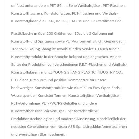
umfasst unter anderem PET 89mm Serie Weithalsgläser, PET-Flaschen,
Kunststoffflaschen, Kunststoffgläser, PET-Flaschen und Weithals-
Kunststoffgläser, die FDA-, RoHS-, HACCP- und ISO-zertifiziert sind.
Plastikflasche in über 200 Größen von 15cc bis 5 Gallonen mit
Kunststoff- und Spritzguss sowie PET-Vorform erhältlich. Gegründet im
Jahr 1969, Young Shang ist sowohl für den Service als auch für die
Kunststoffprodukte in der Branche bekannt und angesehen. An der
Spitze der Produktion von verschiedenen P.E.T.-Flaschen und Weithals-
Kunststoffgläsern erlangt YOUNG SHANG PLASTIC INDUSTRY CO.,
LTD. einen guten Ruf und positive Kommentare für unsere
hochwertigen Kunststoffprodukte wie Aluminium Easy Open Ends,
Wasserspender, Kunststoffformen, Kunststoffgläser, Weithalsgläser,
PET-Vorformlinge, PET/PVC/PS-Behälter und andere
Kunststoffbehälter. Wir verfügen über fortschrittliche
Produktionstechnologien und moderne Ausrüstung, einschließlich der
neuesten Generationen von Nissei ASB Spritzstreckblasformmaschinen
und zweistufigen Blasmaschinen.