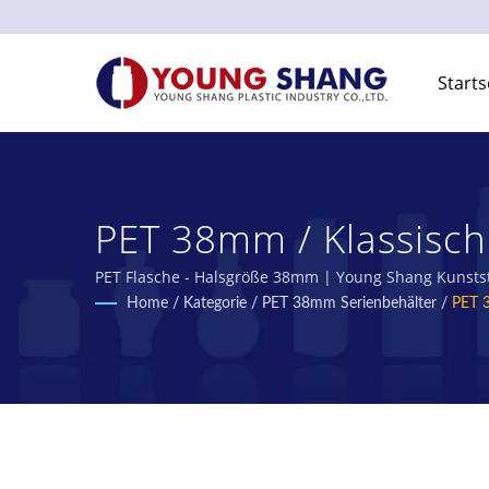
Starts
PET 38mm / Klassisch
Und Gläser Herstell
PET Flasche - Halsgröße 38mm | Young Shang Kunststof
Home
/
Kategorie
/
PET 38mm Serienbehälter
/
PET 3