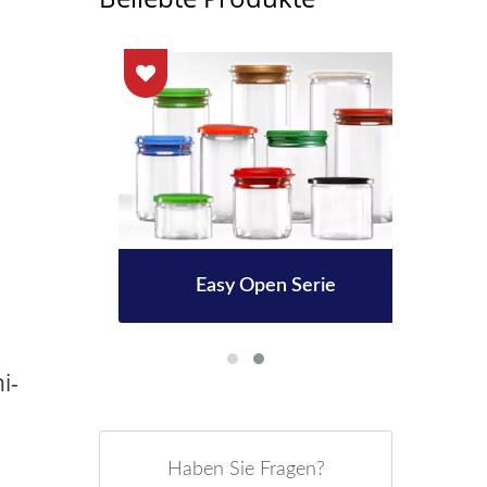
che
Easy Open Serie
3
i-
Haben Sie Fragen?