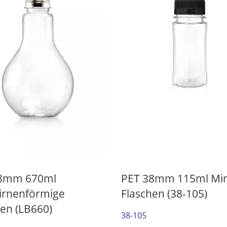
Easy Open Serie
38mm Getränkeflas
38mm 670ml
PET 38mm 115ml Min
irnenförmige
Flaschen (38-105)
hen (LB660)
38-105