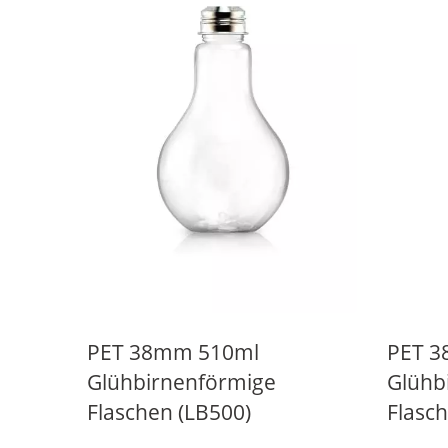
38mm Getränkeflasche
PET 38mm 510ml
PET 
Glühbirnenförmige
Glühb
Flaschen (LB500)
Flasc