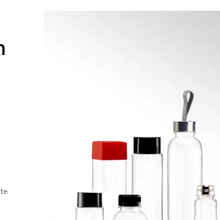
n
ite