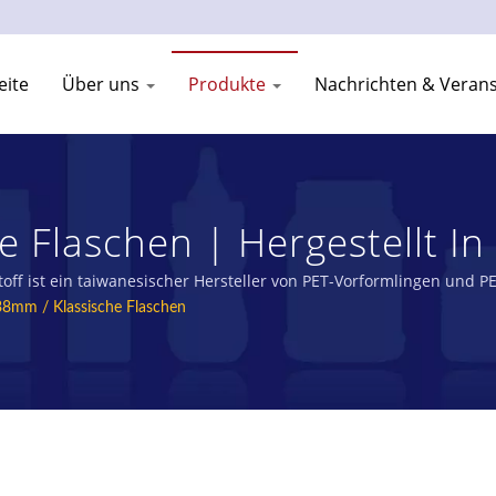
eite
Über uns
Produkte
Nachrichten & Veran
e Flaschen | Hergestellt In
er | YOUNG SHANG PLASTIC
f ist ein taiwanesischer Hersteller von PET-Vorformlingen und PE
8mm / Klassische Flaschen