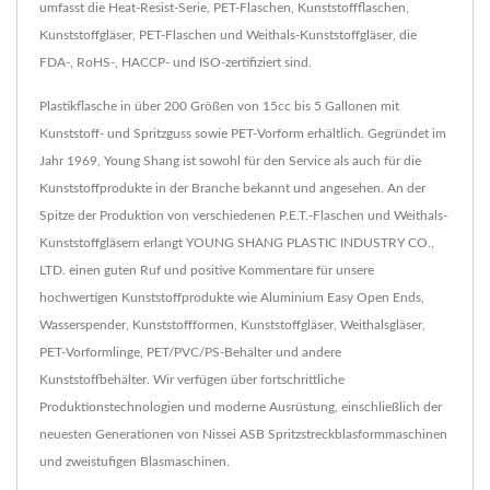
umfasst die Heat-Resist-Serie, PET-Flaschen, Kunststoffflaschen,
Kunststoffgläser, PET-Flaschen und Weithals-Kunststoffgläser, die
FDA-, RoHS-, HACCP- und ISO-zertifiziert sind.
Plastikflasche in über 200 Größen von 15cc bis 5 Gallonen mit
Kunststoff- und Spritzguss sowie PET-Vorform erhältlich. Gegründet im
Jahr 1969, Young Shang ist sowohl für den Service als auch für die
Kunststoffprodukte in der Branche bekannt und angesehen. An der
Spitze der Produktion von verschiedenen P.E.T.-Flaschen und Weithals-
Kunststoffgläsern erlangt YOUNG SHANG PLASTIC INDUSTRY CO.,
LTD. einen guten Ruf und positive Kommentare für unsere
hochwertigen Kunststoffprodukte wie Aluminium Easy Open Ends,
Wasserspender, Kunststoffformen, Kunststoffgläser, Weithalsgläser,
PET-Vorformlinge, PET/PVC/PS-Behälter und andere
Kunststoffbehälter. Wir verfügen über fortschrittliche
Produktionstechnologien und moderne Ausrüstung, einschließlich der
neuesten Generationen von Nissei ASB Spritzstreckblasformmaschinen
und zweistufigen Blasmaschinen.