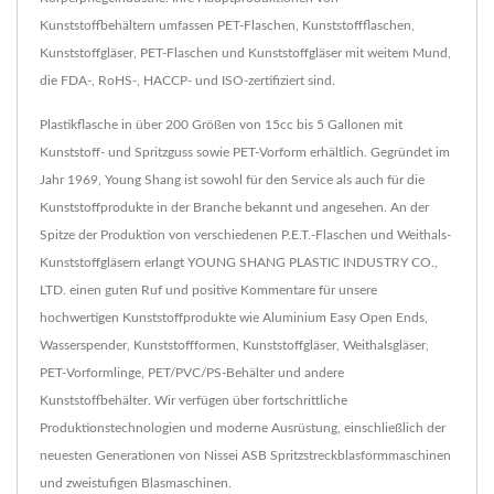
Kunststoffbehältern umfassen PET-Flaschen, Kunststoffflaschen,
Kunststoffgläser, PET-Flaschen und Kunststoffgläser mit weitem Mund,
die FDA-, RoHS-, HACCP- und ISO-zertifiziert sind.
Plastikflasche in über 200 Größen von 15cc bis 5 Gallonen mit
Kunststoff- und Spritzguss sowie PET-Vorform erhältlich. Gegründet im
Jahr 1969, Young Shang ist sowohl für den Service als auch für die
Kunststoffprodukte in der Branche bekannt und angesehen. An der
Spitze der Produktion von verschiedenen P.E.T.-Flaschen und Weithals-
Kunststoffgläsern erlangt YOUNG SHANG PLASTIC INDUSTRY CO.,
LTD. einen guten Ruf und positive Kommentare für unsere
hochwertigen Kunststoffprodukte wie Aluminium Easy Open Ends,
Wasserspender, Kunststoffformen, Kunststoffgläser, Weithalsgläser,
PET-Vorformlinge, PET/PVC/PS-Behälter und andere
Kunststoffbehälter. Wir verfügen über fortschrittliche
Produktionstechnologien und moderne Ausrüstung, einschließlich der
neuesten Generationen von Nissei ASB Spritzstreckblasformmaschinen
und zweistufigen Blasmaschinen.