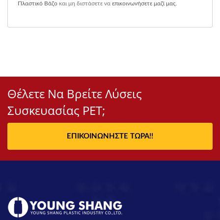
Πλαστικό Βάζο
και μη διστάσετε να
επικοινωνήσετε μαζί μας
.
Θέλετε Να Βρείτε Λύσεις
Συσκευασίας PET;
ΕΠΙΚΟΙΝΩΝΉΣΤΕ ΤΏΡΑ!!