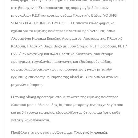
στη βιομηχανία. Στο προσκήνιο της παραγωγής διάφορων
μπουκαλιών P.E.T. και ευρείας στόμια Πλαστικής Βάζας, YOUNG
SHANG PLASTIC INDUSTRY CO., LTD. αποκτά καλές φήμες και
σχόλια για τα υψηλής ποιότητας πλαστικά προϊόντα μας, όπως
Αλουμινένια Καπάκια Εύκολης Ανοίγματος, Αποχυμωτής, Πλαστικό
Καλούπι, Πλαστική Βάζα, Βάζο με Ευρύ Στόμιο, PET Προφόρμα, PET /
PVC / PS Κοντέινερ και άλλα Πλαστικά Κοντέινερ. Διαθέτουμε
προηγμένες τεχνολογίες παραγωγής και εξοπλισμούς μόδας,
συμπεριλαμβανομένων των πιο πρόσφατων γενεών μηχανών
εγχύσεως-επέκτασης-φύσησης της nissei ASB και διπλού σταδίου
μηχανών φύσησης.
Η Young Shang προσφέρει στους πελάτες της υψηλής ποιότητας
πλαστικά μπουκάλια και δοχεία, τόσο με προηγμένη τεχνολογία όσο
και με 54 χρόνια εμπειρίας, εξασφαλίζοντας ότι οι απαιτήσεις κάθε
πελάτη ικανοποιούνται.
Προβάλετε τα ποιοτικά προϊόντα μας
Πλαστικό Μπουκάλι
,