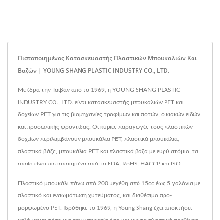
Πιστοποιημένος Κατασκευαστής Πλαστικών Μπουκαλιών Και
Βαζών | YOUNG SHANG PLASTIC INDUSTRY CO., LTD.
Με έδρα την Ταϊβάν από το 1969, η YOUNG SHANG PLASTIC
INDUSTRY CO., LTD. είναι κατασκευαστής μπουκαλιών PET και
δοχείων PET για τις βιομηχανίες τροφίμων και ποτών, οικιακών ειδών
και προσωπικής φροντίδας. Οι κύριες παραγωγές τους πλαστικών
δοχείων περιλαμβάνουν μπουκάλια PET, πλαστικά μπουκάλια,
πλαστικά βάζα, μπουκάλια PET και πλαστικά βάζα με ευρύ στόμιο, τα
οποία είναι πιστοποιημένα από το FDA, RoHS, HACCP και ISO.
Πλαστικό μπουκάλι πάνω από 200 μεγέθη από 15cc έως 5 γαλόνια με
πλαστικό και ενσωμάτωση χυτεύματος, και διαθέσιμο προ-
μορφωμένο PET. Ιδρύθηκε το 1969, η Young Shang έχει αποκτήσει
καλή φήμη τόσο για την υπηρεσία όσο και για τα πλαστικά προϊόντα