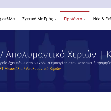
ή σελίδα
Σχετικά Με Εμάς
Προϊόντα
Νέα & Εκ
/ Απολυμαντικό Χεριών | 
ών PET Στην Ταϊβάν | YO
ρεία έχει πάνω από 50 χρόνια εμπειρίας στην κατασκευή προμηθ
ΕΤ Μπουκάλια / Απολυμαντικό Χεριών