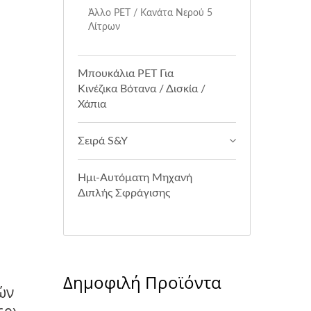
Άλλο PET / Κανάτα Νερού 5
Λίτρων
Μπουκάλια PET Για
Κινέζικα Βότανα / Δισκία /
Χάπια
Σειρά S&Y
Ημι-Αυτόματη Μηχανή
Διπλής Σφράγισης
Δημοφιλή Προϊόντα
ών