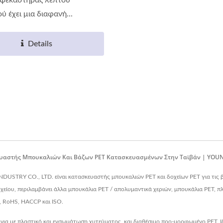
 έχει μια διαφανή...
Details
ευαστής Μπουκαλιών Και Βάζων PET Κατασκευασμένων Στην Ταϊβάν | YOUN
STRY CO., LTD. είναι κατασκευαστής μπουκαλιών PET και δοχείων PET για τις βι
ίου, περιλαμβάνει άλλα μπουκάλια PET / απολυμαντικά χεριών, μπουκάλια PET, πλ
A, RoHS, HACCP και ISO.
ια με πλαστικό και ενσωμάτωση χυτεύματος, και διαθέσιμο προ-μορφωμένο PET. Ι