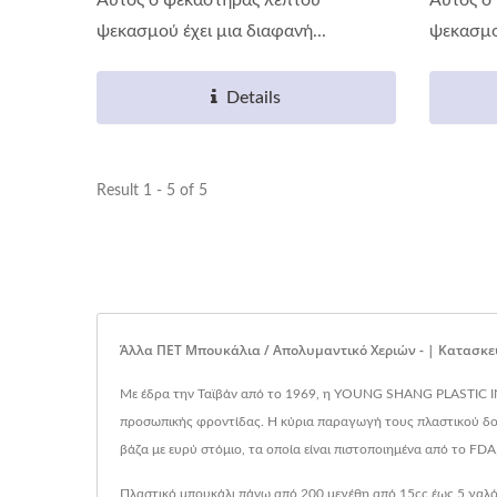
ψεκασμού έχει μια διαφανή...
ψεκασμού
Details
Result 1 - 5 of 5
Άλλα ΠΕΤ Μπουκάλια / Απολυμαντικό Χεριών - | Κατασκ
Με έδρα την Ταϊβάν από το 1969, η YOUNG SHANG PLASTIC INDU
προσωπικής φροντίδας. Η κύρια παραγωγή τους πλαστικού δοχε
βάζα με ευρύ στόμιο, τα οποία είναι πιστοποιημένα από το FD
Πλαστικό μπουκάλι πάνω από 200 μεγέθη από 15cc έως 5 γαλόν