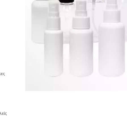
κες
λείς