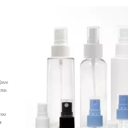
ζουν
πει
του
ε