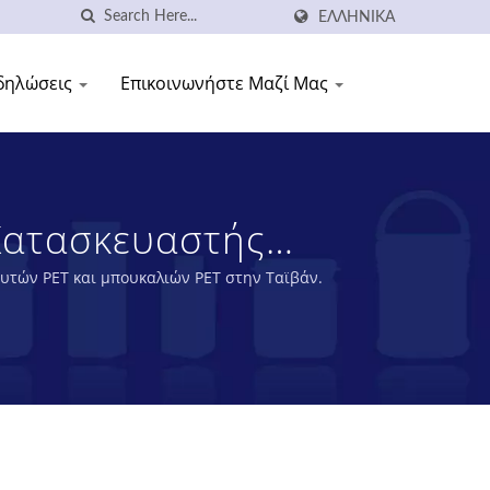
ΕΛΛΗΝΙΚΆ
δηλώσεις
Επικοινωνήστε Μαζί Μας
Κατασκευαστής
UNG SHANG PLASTIC
ευτών PET και μπουκαλιών PET στην Ταϊβάν.