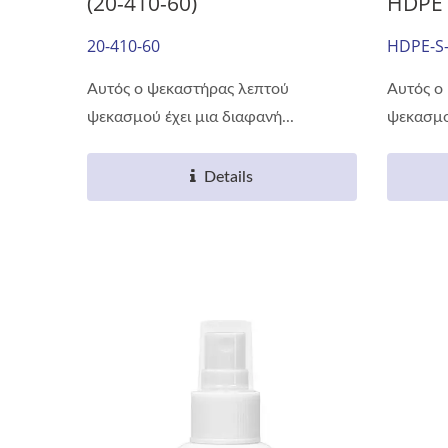
(20-410-60)
HDPE 
20-410-60
HDPE-S
Αυτός ο ψεκαστήρας λεπτού
Αυτός ο
ψεκασμού έχει μια διαφανή...
ψεκασμού
Details
Φιάλη Ποτών 38mm
Σει