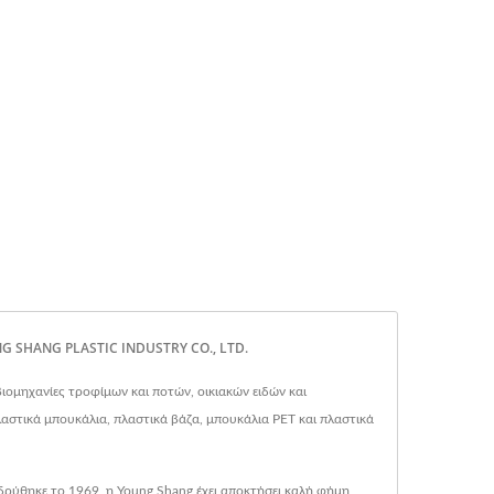
G SHANG PLASTIC INDUSTRY CO., LTD.
ομηχανίες τροφίμων και ποτών, οικιακών ειδών και
αστικά μπουκάλια, πλαστικά βάζα, μπουκάλια PET και πλαστικά
δρύθηκε το 1969, η Young Shang έχει αποκτήσει καλή φήμη