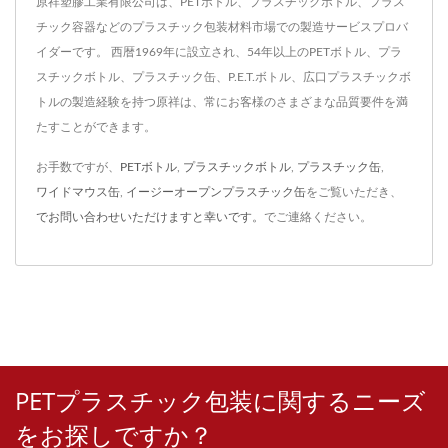
原祥塑膠工業有限公司は、PETボトル、プラスチックボトル、プラス
チック容器などのプラスチック包装材料市場での製造サービスプロバ
イダーです。 西暦1969年に設立され、54年以上のPETボトル、プラ
スチックボトル、プラスチック缶、P.E.T.ボトル、広口プラスチックボ
トルの製造経験を持つ原祥は、常にお客様のさまざまな品質要件を満
たすことができます。
お手数ですが、
PETボトル
,
プラスチックボトル
,
プラスチック缶
,
ワイドマウス缶
,
イージーオープンプラスチック缶
をご覧いただき、
でお問い合わせいただけますと幸いです。
でご連絡ください。
PETプラスチック包装に関するニーズ
をお探しですか？