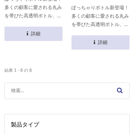
多くの顧客に愛される丸み
ぽっちゃりボトル新登場！
を帯びた高透明ボトル、か
多くの顧客に愛される丸み
わいい印刷デザインを組み
を帯びた高透明ボトル、か
合わせることで、かわいさ
わいい印刷デザインを組み
詳細
とファッション感を両立さ
合わせることで、かわいさ
詳細
せます！ そして大容量
とファッション感を両立さ
で、外出して忙しくても十
せます！ そして大容量
分な水分を補充でき、素晴
で、外出して忙しくても十
結果 1 - 8 の 8
らしい一日を楽しむことが
分な水分を補充でき、素晴
できます。
らしい一日を楽しむことが
できます。
製品タイプ