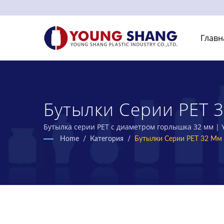
Главн
Бутылки Серии PET 
ПЭТ В Тайване | YO
Бутылка серии PET с диаметром горлышка 32 мм | 
Home
/
Категория
/
Бутылки Серии PET 32 Мм