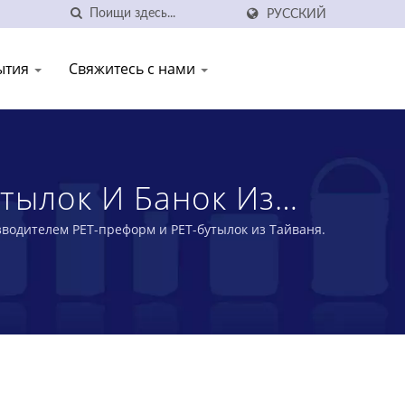
РУССКИЙ
ытия
Свяжитесь с нами
тылок И Банок Из
RY CO., LTD.
зводителем PET-преформ и PET-бутылок из Тайваня.