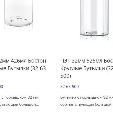
2мм 426мл Бостон
ПЭТ 32мм 525мл Бо
ые Бутылки (32-63-
Круглые Бутылки (32
500)
Серия Easy Open
Бутылка Для Напитко
00
32-63-500
Мм
 с горлышком 32 мм,
Бутылка с горлышком 32 м
ствующая большой...
соответствующая большой..