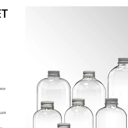
ET
лки
шая