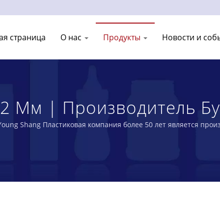
ая страница
О нас
Продукты
Новости и соб
32 Мм | Производитель Бу
UNG SHANG PLASTIC INDUST
Young Shang Пластиковая компания более 50 лет является прои