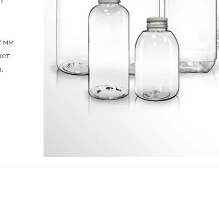
т
2 мм
жет
.