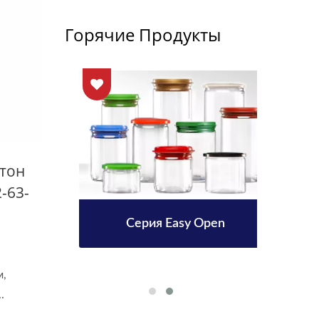
Горячие Продукты
стон
-63-
в 38
Серия Easy Open
Бут
м,
.