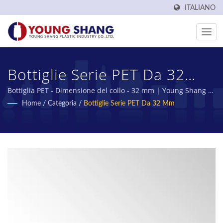
ITALIANO
Bottiglie Serie PET Da 32
Mm | Produttore Di Bottiglie
Bottiglia PET - Dimensione del collo - 32 mm | Young Shang La
plastica è un produttore di preforme PET e bottiglie PET di
Home
/
Categoria
/
Bottiglie Serie PET Da 32 Mm
E Barattoli PET Made In
Taiwan da oltre 50 anni.
Taiwan | YOUNG SHANG
PLASTIC INDUSTRY CO., LTD.