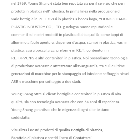
nel 1969, Young Shang è stata ben reputata sia per il servizio che per i
prodotti in plastica nell'industria. In prima linea nella produzione di
varie bottiglie in P.E.T. e vasi in plastica a bocca larga, YOUNG SHANG
PLASTIC INDUSTRY CO., LTD. guadagna buone reputazioni e
commenti sui nostri prodotti in plastica di alta qualità, come tappi di
alluminio a facile apertura, dispenser d'acqua, stampi in plastica, vasi in
plastica, vasi a bocca larga, preforme in P.E.T., contenitori in
P.E.T./PVC/PS e altri contenitori in plastica. Noi possediamo tecnologie
di produzione avanzate e attrezzature all'avanguardia, tra cui le ultime
generazioni di macchine per lo stampaggio ad iniezione-soffiaggio nissei
ASB e macchine per soffiaggio a due stadi.
Young Shang offre ai clienti bottiglie e contenitori in plastica di alta
qualità, sia con tecnologia avanzata che con 54 anni di esperienza.
Young Shang garantisce che le esigenze di ogni cliente siano
soddisfatte.
Visualizza i nostri prodotti di qualità
Bottiglia di plastica
,
Barattolo di plastica
e sentiti libero di
Contattarci
.