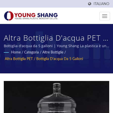
ITALIANO
Altra Bottiglia D'acqua PET /
5 Gallon | Produttore Di
Bottiglia d'acqua da 5 galloni | Young Shang La plastica è un
produttore di preforme PET e bottiglie PET di Taiwan da oltre
Home
/
Categoria
/
Altre Bottiglie
/
Bottiglie E Barattoli PET
50 anni.
Altra Bottiglia PET / Bottiglia D'acqua Da 5 Galloni
Made In Taiwan | YOUNG
SHANG PLASTIC INDUSTRY
CO., LTD.