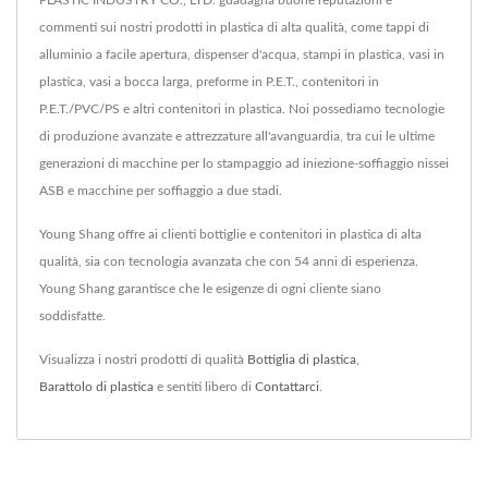
PLASTIC INDUSTRY CO., LTD. guadagna buone reputazioni e
commenti sui nostri prodotti in plastica di alta qualità, come tappi di
alluminio a facile apertura, dispenser d'acqua, stampi in plastica, vasi in
plastica, vasi a bocca larga, preforme in P.E.T., contenitori in
P.E.T./PVC/PS e altri contenitori in plastica. Noi possediamo tecnologie
di produzione avanzate e attrezzature all'avanguardia, tra cui le ultime
generazioni di macchine per lo stampaggio ad iniezione-soffiaggio nissei
ASB e macchine per soffiaggio a due stadi.
Young Shang offre ai clienti bottiglie e contenitori in plastica di alta
qualità, sia con tecnologia avanzata che con 54 anni di esperienza.
Young Shang garantisce che le esigenze di ogni cliente siano
soddisfatte.
Visualizza i nostri prodotti di qualità
Bottiglia di plastica
,
Barattolo di plastica
e sentiti libero di
Contattarci
.