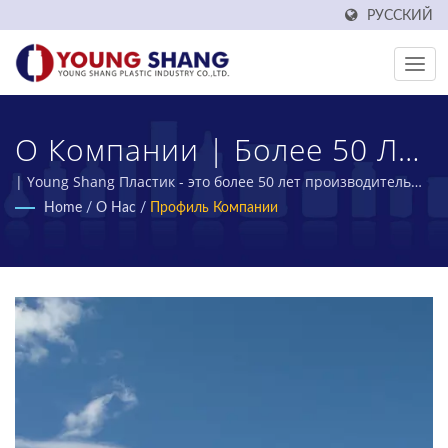
РУССКИЙ
О Компании | Более 50 Лет
Производитель
| Young Shang Пластик - это более 50 лет производитель
ПЭТ преформ и ПЭТ бутылок из Тайваня.
Home
/
О Нас
/
Профиль Компании
Пластиковых Контейнеров
И Банок Для Пищевых
Продуктов | YOUNG SHANG
PLASTIC INDUSTRY CO., LTD.