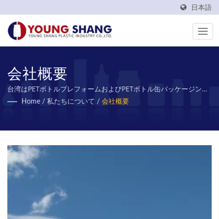
日本語
会社概要
台湾はPETボトルプレフォームおよびPETボトル缶パッケージング
材料の製造メーカーとして50年以上の経験を持っています
Home
/
私たちについて
/
会社概要