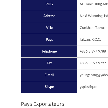
PDG
M. Hank Hung-Min
Adresse
No.6 Wunming 1st 
Ville
Gueishan, Taoyuan
Pays
Taiwan, R.O.C.
Téléphone
+886 3 397 9788
Fax
+886 3 397 9799
E-mail
youngshang@yaho
Skype
ysplastique
Pays Exportateurs