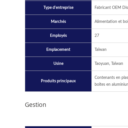
Type d'entreprise
Fabricant OEM Dist
Marchés
Alimentation et bo
Employés
27
Emplacement
Taïwan
Usine
Taoyuan, Taïwan
Contenants en plast
Produits principaux
boîtes en aluminiu
Gestion