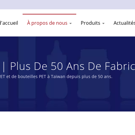
'accueil
À propos de nous
Produits
Actualit
e | Plus De 50 Ans De Fabr
tique Et De Pots | YOUNG
ET et de bouteilles PET à Taïwan depuis plus de 50 ans.