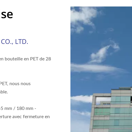
ise
O., LTD.
n bouteille en PET de 28
 PET, nous nous
able.
145 mm / 180 mm -
verture avec fermeture en