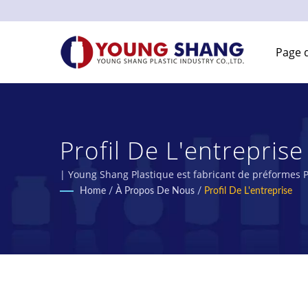
Page d
Profil De L'entrepris
Alimentaires En Plas
| Young Shang Plastique est fabricant de préformes P
Home
/
À Propos De Nous
/
Profil De L'entreprise
INDUSTRY CO., LTD.