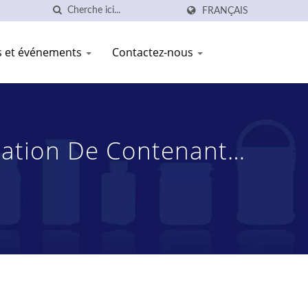
FRANÇAIS
és et événements
Contactez-nous
ication De Contenants
 SHANG PLASTIC