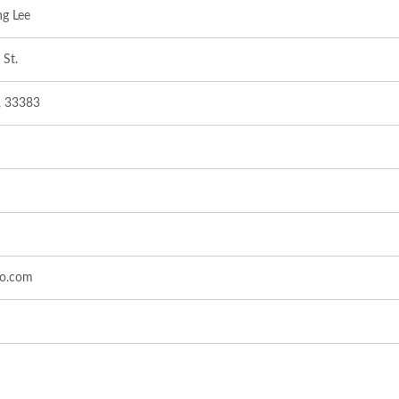
g Lee
St.
, 33383
o.com