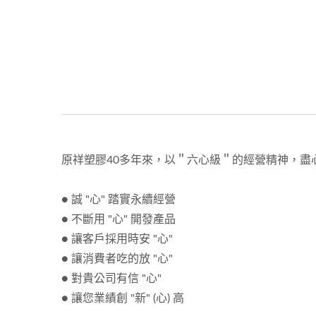
原祥塑膠40多年來，以＂六心級＂的經營精神，盡
● 誠 "心" 踏實永續經營
● 不斷用 "心" 開發產品
● 讓客戶採用時安 "心"
● 讓消費者吃的放 "心"
● 對貴公司有信 "心"
● 讓您業績創 "新" (心) 高