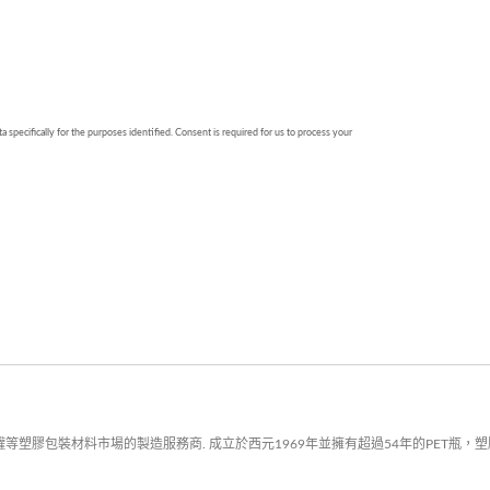
塑膠包裝材料市場的製造服務商. 成立於西元1969年並擁有超過54年的PET瓶，塑膠