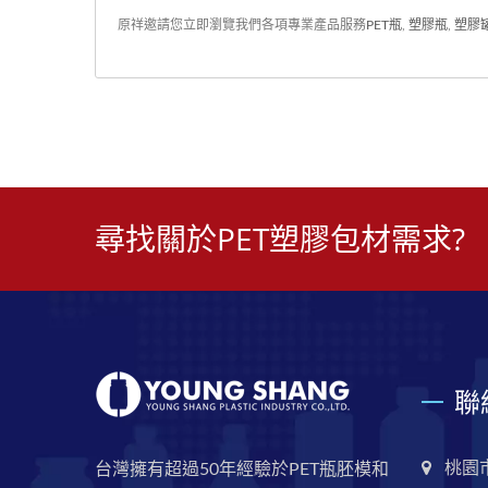
原祥邀請您立即瀏覽我們各項專業產品服務
PET瓶
,
塑膠瓶
,
塑膠
尋找關於PET塑膠包材需求?
聯
桃園
台灣擁有超過50年經驗於PET瓶胚模和