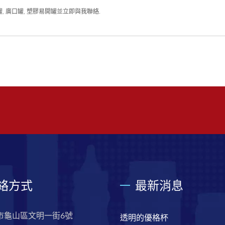
罐
,
廣口罐
,
塑膠易開罐
並
立即與我聯絡
.
絡方式
最新消息
市龜山區文明一街6號
透明的優格杯