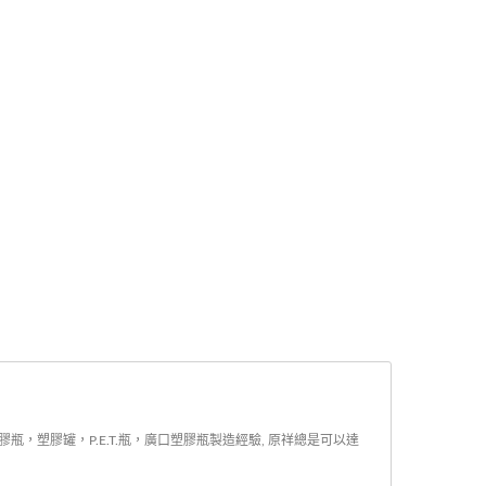
瓶，塑膠罐，P.E.T.瓶，廣口塑膠瓶製造經驗, 原祥總是可以達