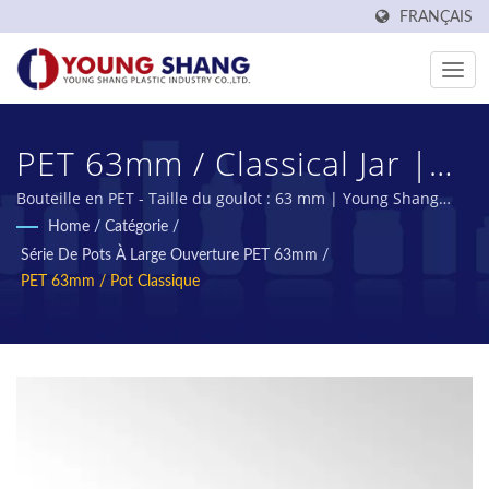
FRANÇAIS
PET 63mm / Classical Jar |
Fabricant De Bouteilles Et
Bouteille en PET - Taille du goulot : 63 mm | Young Shang
Plastic est un fabricant taïwanais de préformes PET et de
Home
/
Catégorie
/
De Pots En PET À Taiwan |
bouteilles PET depuis plus de 50 ans.
Série De Pots À Large Ouverture PET 63mm
/
YOUNG SHANG PLASTIC
PET 63mm / Pot Classique
INDUSTRY CO., LTD.