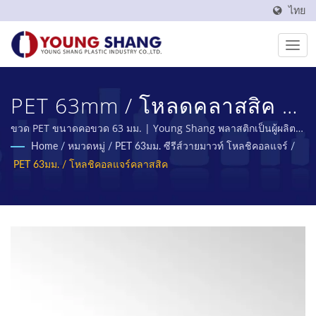
ไทย
PET 63mm / โหลดคลาสสิค |
ผู้ผลิตขวดและโอ่ง PET ที่ทำใน
ขวด PET ขนาดคอขวด 63 มม. | Young Shang พลาสติกเป็นผู้ผลิต
ขวด PET และขวด PET จากไต้หวันมาเกือบ 50 ปี
Home
/
หมวดหมู่
/
PET 63มม. ซีรีส์วายมาวท์ โหลชิคอลแจร์
/
ไต้หวัน | YOUNG SHANG
PET 63มม. / โหลชิคอลแจร์คลาสสิค
PLASTIC INDUSTRY CO., LTD.