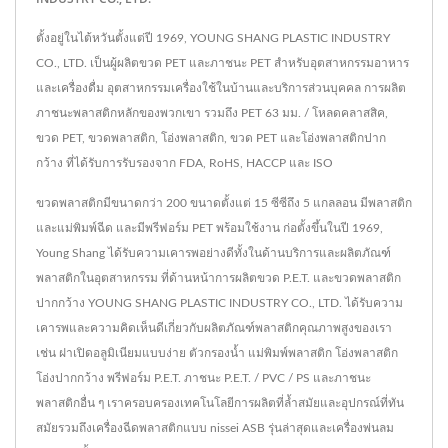
ตั้งอยู่ในไต้หวันตั้งแต่ปี 1969, YOUNG SHANG PLASTIC INDUSTRY
CO., LTD. เป็นผู้ผลิตขวด PET และภาชนะ PET สำหรับอุตสาหกรรมอาหาร
และเครื่องดื่ม อุตสาหกรรมเครื่องใช้ในบ้านและบริการส่วนบุคคล การผลิต
ภาชนะพลาสติกหลักของพวกเขา รวมถึง PET 63 มม. / โหลดคลาสสิค,
ขวด PET, ขวดพลาสติก, โอ่งพลาสติก, ขวด PET และโอ่งพลาสติกปาก
กว้าง ที่ได้รับการรับรองจาก FDA, RoHS, HACCP และ ISO
ขวดพลาสติกมีขนาดกว่า 200 ขนาดตั้งแต่ 15 ซีซีถึง 5 แกลลอน มีพลาสติก
และแม่พิมพ์ฉีด และมีพรีฟอร์ม PET พร้อมใช้งาน ก่อตั้งขึ้นในปี 1969,
Young Shang ได้รับความเคารพอย่างดีทั้งในด้านบริการและผลิตภัณฑ์
พลาสติกในอุตสาหกรรม ที่ด้านหน้าการผลิตขวด P.E.T. และขวดพลาสติก
ปากกว้าง YOUNG SHANG PLASTIC INDUSTRY CO., LTD. ได้รับความ
เคารพและความคิดเห็นดีเกี่ยวกับผลิตภัณฑ์พลาสติกคุณภาพสูงของเรา
เช่น ฝาเปิดอลูมิเนียมแบบง่าย ตัวกรองน้ำ แม่พิมพ์พลาสติก โอ่งพลาสติก
โอ่งปากกว้าง พรีฟอร์ม P.E.T. ภาชนะ P.E.T. / PVC / PS และภาชนะ
พลาสติกอื่น ๆ เราครอบครองเทคโนโลยีการผลิตที่ล้ำสมัยและอุปกรณ์ที่ทัน
สมัยรวมถึงเครื่องฉีดพลาสติกแบบ nissei ASB รุ่นล่าสุดและเครื่องพ่นลม