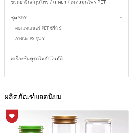
ขวดยาจีนสมุนไพร / เม็ดยา / เม็ดสมุนไพร PET
ชุด S&Y
คอนเทนเนอร์ PET ซีรี่ส์ S
ภาชนะ PS รุ่น Y
เครื่องซีมคู่รถไฟอัตโนมัติ
ผลิตภัณฑ์ยอดนิยม