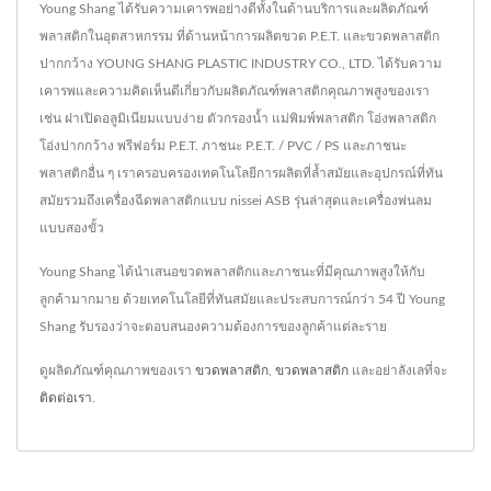
Young Shang ได้รับความเคารพอย่างดีทั้งในด้านบริการและผลิตภัณฑ์
พลาสติกในอุตสาหกรรม ที่ด้านหน้าการผลิตขวด P.E.T. และขวดพลาสติก
ปากกว้าง YOUNG SHANG PLASTIC INDUSTRY CO., LTD. ได้รับความ
เคารพและความคิดเห็นดีเกี่ยวกับผลิตภัณฑ์พลาสติกคุณภาพสูงของเรา
เช่น ฝาเปิดอลูมิเนียมแบบง่าย ตัวกรองน้ำ แม่พิมพ์พลาสติก โอ่งพลาสติก
โอ่งปากกว้าง พรีฟอร์ม P.E.T. ภาชนะ P.E.T. / PVC / PS และภาชนะ
พลาสติกอื่น ๆ เราครอบครองเทคโนโลยีการผลิตที่ล้ำสมัยและอุปกรณ์ที่ทัน
สมัยรวมถึงเครื่องฉีดพลาสติกแบบ nissei ASB รุ่นล่าสุดและเครื่องพ่นลม
แบบสองขั้ว
Young Shang ได้นำเสนอขวดพลาสติกและภาชนะที่มีคุณภาพสูงให้กับ
ลูกค้ามากมาย ด้วยเทคโนโลยีที่ทันสมัยและประสบการณ์กว่า 54 ปี Young
Shang รับรองว่าจะตอบสนองความต้องการของลูกค้าแต่ละราย
ดูผลิตภัณฑ์คุณภาพของเรา
ขวดพลาสติก
,
ขวดพลาสติก
และอย่าลังเลที่จะ
ติดต่อเรา
.