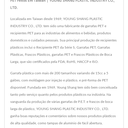
PET Feitos Em Taiwan | YOUNG SHANG PLASTIC INDUSTRY CO.,
LTD.
Localizada em Taiwan desde 1969, YOUNG SHANG PLASTIC
INDUSTRY CO., LTD. tem sido uma fabricante de garrafas PET e
recipientes PET para as indústrias de alimentos e bebidas, produtos
domésticos e cuidados pessoais. Sua principal produção de recipientes
plásticos inclui o Recipiente PET da Série S, Garrafas PET, Garrafas
Plásticas, Frascos Plásticos, garrafas PET e Frascos Plásticos de Boca
Larga, que são certificados pela FDA, RoHS, HACCP e ISO.
Garrafa plástica com mais de 200 tamanhos variando de 15cc a 5
galões, com moldagem por injeção e plástico, e pré-forma de PET
disponível. Fundada em 1969, Young Shang tem sido bem conceituada
tanto pelo serviço quanto pelos produtos plásticos na indústria. Na
vanguarda da produção de várias garrafas de P.E.T. e frascos de boca
larga de plástico, YOUNG SHANG PLASTIC INDUSTRY CO., LTD.
ganha boas reputações e comentários sobre nossos produtos plásticos
de alta qualidade, como tampas de alumínio de fácil abertura,