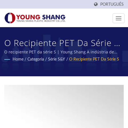
PORTUGUÊS
O Recipiente PET Da Série S
| Fabricante De Garrafas E
O recipiente PET da série S | Young Shang A indústria de
plásticos tem mais de 50 anos de fabricação de pré-formas
Home
/
Categoria
/
Série S&Y
/
O Recipiente PET Da Série S
Frascos PET Feitos Em
PET e garrafas PET em Taiwan.
Taiwan | YOUNG SHANG
PLASTIC INDUSTRY CO., LTD.