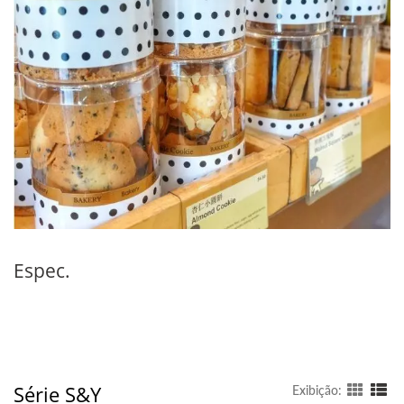
Espec.
Série S&Y
Exibição: