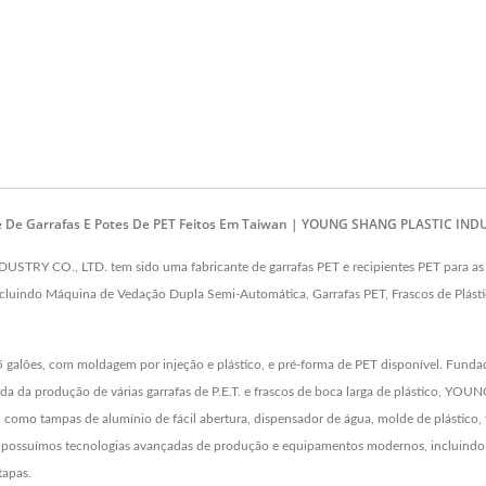
e De Garrafas E Potes De PET Feitos Em Taiwan | YOUNG SHANG PLASTIC INDU
Y CO., LTD. tem sido uma fabricante de garrafas PET e recipientes PET para as in
 incluindo Máquina de Vedação Dupla Semi-Automática, Garrafas PET, Frascos de Plástic
5 galões, com moldagem por injeção e plástico, e pré-forma de PET disponível. Fun
uarda da produção de várias garrafas de P.E.T. e frascos de boca larga de plástico
como tampas de alumínio de fácil abertura, dispensador de água, molde de plástico, fr
Nós possuímos tecnologias avançadas de produção e equipamentos modernos, incluind
tapas.