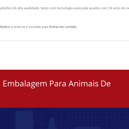
de plástico de alta qualidade, tanto com tecnologia avançada quanto com 54 anos de 
lástico
e sinta-se à vontade para
Entrar em contato
.
e Embalagem Para Animais De