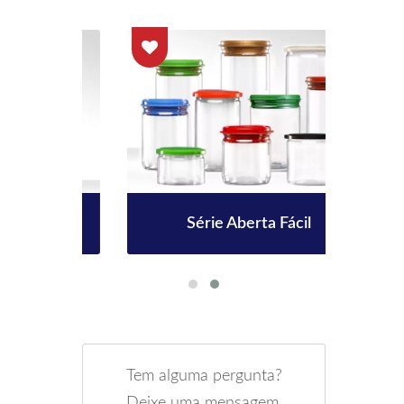
 38mm
Série Aberta Fácil
Gar
Tem alguma pergunta?
Deixe uma mensagem.