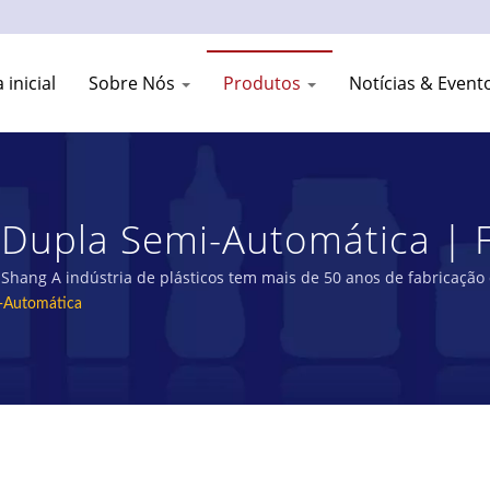
 inicial
Sobre Nós
Produtos
Notícias & Event
Dupla Semi-Automática | F
PET De Taiwan | YOUNG SH
hang A indústria de plásticos tem mais de 50 anos de fabricação 
-Automática