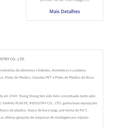
Mais Detalhes
STRY CO., LTD.
dústrias de alimentos e bebidas, domésticos e cuidados
o, Potes de Plástico, Garrafas PET e Potes de Plástico de Boca
dada em 1969, Young Shang tem sido bem conceituada tanto pelo
, YOUNG SHANG PLASTIC INDUSTRY CO., LTD. ganha boas reputações
asco de plástico, frasco de boca larga, pré-forma de P.E.T.,
o as últimas gerações de máquinas de moldagem por injeção-