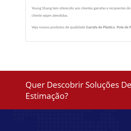
Young Shang tem oferecido aos clientes garrafas e recipientes 
cliente sejam atendidas.
Veja nossos produtos de qualidade
Garrafa de Plástico
,
Pote de P
Quer Descobrir Soluções D
Estimação?