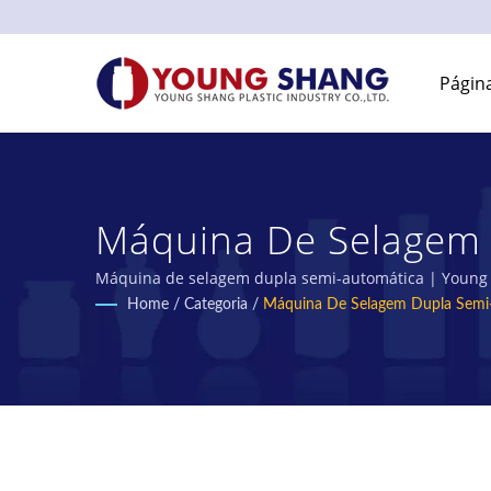
Página
Máquina De Selagem 
Garrafas E Frascos 
Máquina de selagem dupla semi-automática | Young S
Home
/
Categoria
/
Máquina De Selagem Dupla Semi
INDUSTRY CO., LTD.