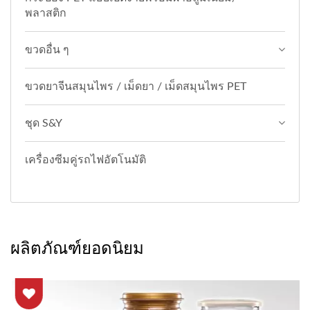
พลาสติก
ขวดอื่น ๆ
ขวดยาจีนสมุนไพร / เม็ดยา / เม็ดสมุนไพร PET
ชุด S&Y
เครื่องซีมคู่รถไฟอัตโนมัติ
ผลิตภัณฑ์ยอดนิยม