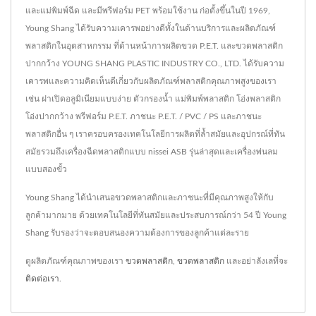
และแม่พิมพ์ฉีด และมีพรีฟอร์ม PET พร้อมใช้งาน ก่อตั้งขึ้นในปี 1969,
Young Shang ได้รับความเคารพอย่างดีทั้งในด้านบริการและผลิตภัณฑ์
พลาสติกในอุตสาหกรรม ที่ด้านหน้าการผลิตขวด P.E.T. และขวดพลาสติก
ปากกว้าง YOUNG SHANG PLASTIC INDUSTRY CO., LTD. ได้รับความ
เคารพและความคิดเห็นดีเกี่ยวกับผลิตภัณฑ์พลาสติกคุณภาพสูงของเรา
เช่น ฝาเปิดอลูมิเนียมแบบง่าย ตัวกรองน้ำ แม่พิมพ์พลาสติก โอ่งพลาสติก
โอ่งปากกว้าง พรีฟอร์ม P.E.T. ภาชนะ P.E.T. / PVC / PS และภาชนะ
พลาสติกอื่น ๆ เราครอบครองเทคโนโลยีการผลิตที่ล้ำสมัยและอุปกรณ์ที่ทัน
สมัยรวมถึงเครื่องฉีดพลาสติกแบบ nissei ASB รุ่นล่าสุดและเครื่องพ่นลม
แบบสองขั้ว
Young Shang ได้นำเสนอขวดพลาสติกและภาชนะที่มีคุณภาพสูงให้กับ
ลูกค้ามากมาย ด้วยเทคโนโลยีที่ทันสมัยและประสบการณ์กว่า 54 ปี Young
Shang รับรองว่าจะตอบสนองความต้องการของลูกค้าแต่ละราย
ดูผลิตภัณฑ์คุณภาพของเรา
ขวดพลาสติก
,
ขวดพลาสติก
และอย่าลังเลที่จะ
ติดต่อเรา
.