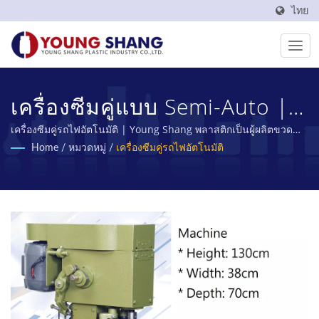
ไทย
เครื่องซีมคู่แบบ Semi-Auto | ผู้
ผลิตขวดและโอ่ง PET ที่ทำใน
เครื่องซีมคู่รถไฟอัตโนมัติ | Young Shang พลาสติกเป็นผู้ผลิตขวด
PET และขวด PET จากไต้หวันมาเกือบ 50 ปี
Home
/
หมวดหมู่
/
เครื่องซีมคู่รถไฟอัตโนมัติ
ไต้หวัน | YOUNG SHANG
PLASTIC INDUSTRY CO., LTD.