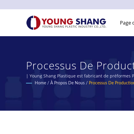
Page d
Processus De Product
De Bocaux En Plasti
| Young Shang Plastique est fabricant de préformes P
Home
/
À Propos De Nous
/
Processus De Productio
PLASTIC INDUSTRY CO