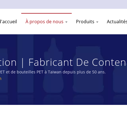
'accueil
À propos de nous
Produits
Actualit
ion | Fabricant De Contena
que Depuis Plus De 50 An
ET et de bouteilles PET à Taïwan depuis plus de 50 ans.
n
., LTD.