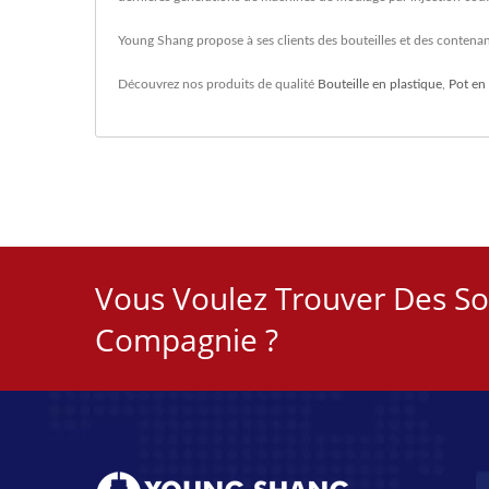
Young Shang propose à ses clients des bouteilles et des contenan
Découvrez nos produits de qualité
Bouteille en plastique
,
Pot en
Vous Voulez Trouver Des S
Compagnie ?