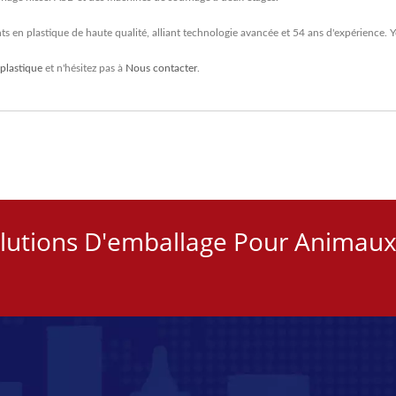
ts en plastique de haute qualité, alliant technologie avancée et 54 ans d'expérience.
 plastique
et n'hésitez pas à
Nous contacter
.
olutions D'emballage Pour Animau