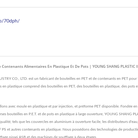
sb/70dph/
 De Contenants Alimentaires En Plastique Et De Pots | YOUNG SHANG PLASTIC 
CO., LTD. est un fabricant de bouteilles en PET et de contenants en PET pour les 
 en plastique comprend des bouteilles en PET, des bouteilles en plastique, des pots en
gallons avec moule en plastique et par injection, et préforme PET disponible. Fondée e
diverses bouteilles en P.E.T. et de pots en plastique à large ouverture, YOUNG SHANG
lité, tels que les couvercles en aluminium à ouverture facile, les distributeurs d'eau, 
VC / PS et autres contenants en plastique. Nous possédons des technologies de product
flage nissei ASB et des machines de soufflage à deux étages.