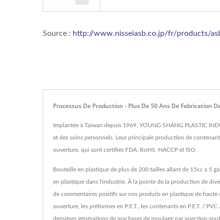
Source :
http://www.nisseiasb.co.jp/fr/products/a
Processus De Production - Plus De 50 Ans De Fabrication
Implantée à Taïwan depuis 1969, YOUNG SHANG PLASTIC INDUSTRY 
et des soins personnels. Leur principale production de contenants
ouverture, qui sont certifiés FDA, RoHS, HACCP et ISO.
Bouteille en plastique de plus de 200 tailles allant de 15cc à 5 
en plastique dans l'industrie. À la pointe de la production de 
de commentaires positifs sur nos produits en plastique de haute qua
ouverture, les préformes en P.E.T., les contenants en P.E.T. / P
dernières générations de machines de moulage par injection-souf