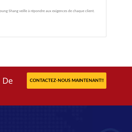
 Young Shang veille à répondre aux exigences de chaque client.
x De
CONTACTEZ-NOUS MAINTENANT!!