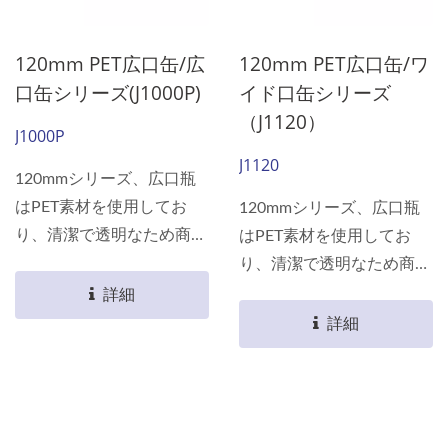
120mm PET広口缶/広
120mm PET広口缶/ワ
口缶シリーズ(J1000P)
イド口缶シリーズ
（J1120）
J1000P
J1120
120mmシリーズ、広口瓶
はPET素材を使用してお
120mmシリーズ、広口瓶
り、清潔で透明なため商品
はPET素材を使用してお
が棚に完璧に表示されま
り、清潔で透明なため商品
す。 軽量であるため、消
が棚に完璧に表示されま
詳細
費者が持ち運ぶ際にさらに
す。 軽量であるため、消
詳細
便利で、あなたの包装選択
費者が持ち運ぶ際にさらに
において最良の選択です。
便利で、あなたの包装選択
素材は食品用包装認証を取
において最良の選択です。
得しており、すべての食品
素材は食品用包装認証を取