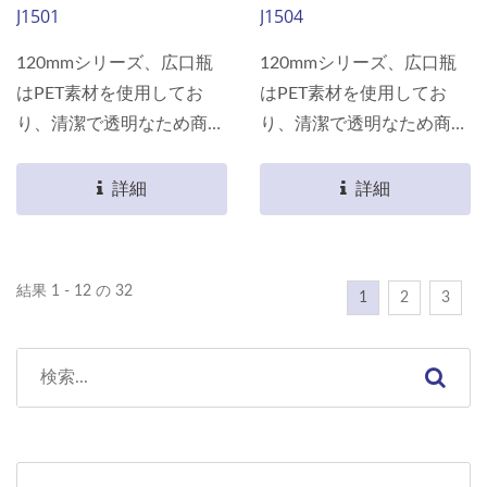
J1501
J1504
120mmシリーズ、広口瓶
120mmシリーズ、広口瓶
はPET素材を使用してお
はPET素材を使用してお
り、清潔で透明なため商品
り、清潔で透明なため商品
が棚に完璧に表示されま
が棚に完璧に表示されま
す。 軽量であるため、消
す。 軽量であるため、消
詳細
詳細
費者が持ち運ぶ際にさらに
費者が持ち運ぶ際にさらに
便利で、あなたの包装選択
便利で、あなたの包装選択
において最良の選択です。
において最良の選択です。
結果 1 - 12 の 32
1
2
3
素材は食品用包装認証を取
素材は食品用包装認証を取
得しており、すべての食品
得しており、すべての食品
を瓶に包装できます。
を瓶に包装できます。