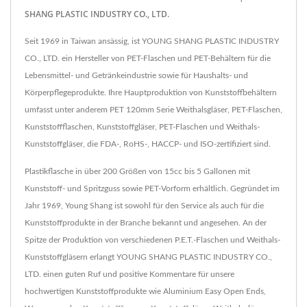
SHANG PLASTIC INDUSTRY CO., LTD.
Seit 1969 in Taiwan ansässig, ist YOUNG SHANG PLASTIC INDUSTRY
CO., LTD. ein Hersteller von PET-Flaschen und PET-Behältern für die
Lebensmittel- und Getränkeindustrie sowie für Haushalts- und
Körperpflegeprodukte. Ihre Hauptproduktion von Kunststoffbehältern
umfasst unter anderem PET 120mm Serie Weithalsgläser, PET-Flaschen,
Kunststoffflaschen, Kunststoffgläser, PET-Flaschen und Weithals-
Kunststoffgläser, die FDA-, RoHS-, HACCP- und ISO-zertifiziert sind.
Plastikflasche in über 200 Größen von 15cc bis 5 Gallonen mit
Kunststoff- und Spritzguss sowie PET-Vorform erhältlich. Gegründet im
Jahr 1969, Young Shang ist sowohl für den Service als auch für die
Kunststoffprodukte in der Branche bekannt und angesehen. An der
Spitze der Produktion von verschiedenen P.E.T.-Flaschen und Weithals-
Kunststoffgläsern erlangt YOUNG SHANG PLASTIC INDUSTRY CO.,
LTD. einen guten Ruf und positive Kommentare für unsere
hochwertigen Kunststoffprodukte wie Aluminium Easy Open Ends,