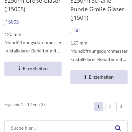
3250ml Große Gläser
3250ml Scharfe
(J1500S)
Runde Große Gläser
(J1501)
J1500S
J1501
120 mm
Mundöffnungsdurchmesser
120 mm
kristallklarer Behälter mit
Mundöffnungsdurchmesser
Barriereeigenschaften,
kristallklarer Behälter mit
hergestellt...
Barriereeigenschaften,
Einzelheiten
hergestellt...
Einzelheiten
Ergebnis 1 - 12 von 33
1
2
3