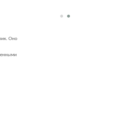
рик. Оно
твенными