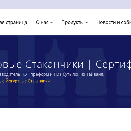
ая страница
О нас
Продукты
Новости и соб
овые Стаканчики | Серт
тиковых Бутылок И Пласт
оизводитель ПЭТ преформ и ПЭТ бутылок из Тайваня.
ые Йогуртные Стаканчики
C INDUSTRY CO., LTD.