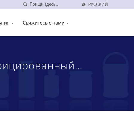
РУССКИЙ
ытия
Свяжитесь с нами
ифицированный
иковых Банок |