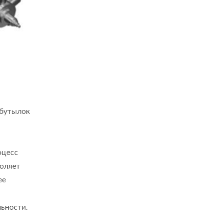
 бутылок
оцесс
оляет
ее
ьности.