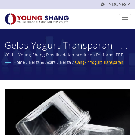
INDONESIA
Gelas Yogurt Transparan |
Produsen Botol Plastik
YC-1 | Young Shang Plastik adalah produsen Preforms PET
dan Botol PET Taiwan selama lebih dari 50 tahun.
Home
/
Berita & Acara
/
Berita
/
Cangkir Yogurt Transparan
Bersertifikat & Toples Plastik
| YOUNG SHANG PLASTIC
INDUSTRY CO., LTD.