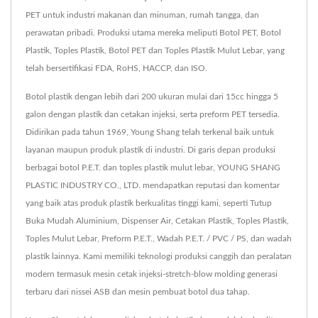
PET untuk industri makanan dan minuman, rumah tangga, dan
perawatan pribadi. Produksi utama mereka meliputi Botol PET, Botol
Plastik, Toples Plastik, Botol PET dan Toples Plastik Mulut Lebar, yang
telah bersertifikasi FDA, RoHS, HACCP, dan ISO.
Botol plastik dengan lebih dari 200 ukuran mulai dari 15cc hingga 5
galon dengan plastik dan cetakan injeksi, serta preform PET tersedia.
Didirikan pada tahun 1969, Young Shang telah terkenal baik untuk
layanan maupun produk plastik di industri. Di garis depan produksi
berbagai botol P.E.T. dan toples plastik mulut lebar, YOUNG SHANG
PLASTIC INDUSTRY CO., LTD. mendapatkan reputasi dan komentar
yang baik atas produk plastik berkualitas tinggi kami, seperti Tutup
Buka Mudah Aluminium, Dispenser Air, Cetakan Plastik, Toples Plastik,
Toples Mulut Lebar, Preform P.E.T., Wadah P.E.T. / PVC / PS, dan wadah
plastik lainnya. Kami memiliki teknologi produksi canggih dan peralatan
modern termasuk mesin cetak injeksi-stretch-blow molding generasi
terbaru dari nissei ASB dan mesin pembuat botol dua tahap.