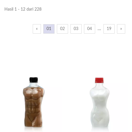
Hasil 1 - 12 dari 228
…
«
01
02
03
04
19
»