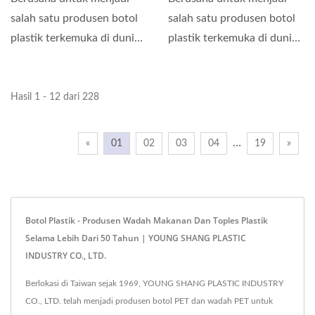
salah satu produsen botol
salah satu produsen botol
plastik terkemuka di dunia,
plastik terkemuka di dunia,
kami melakukan...
kami melakukan...
Hasil 1 - 12 dari 228
…
«
01
02
03
04
19
»
Botol Plastik - Produsen Wadah Makanan Dan Toples Plastik
Selama Lebih Dari 50 Tahun | YOUNG SHANG PLASTIC
INDUSTRY CO., LTD.
Berlokasi di Taiwan sejak 1969, YOUNG SHANG PLASTIC INDUSTRY
CO., LTD. telah menjadi produsen botol PET dan wadah PET untuk