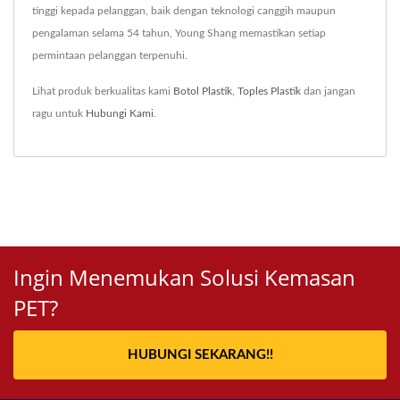
tinggi kepada pelanggan, baik dengan teknologi canggih maupun
pengalaman selama 54 tahun, Young Shang memastikan setiap
permintaan pelanggan terpenuhi.
Lihat produk berkualitas kami
Botol Plastik
,
Toples Plastik
dan jangan
ragu untuk
Hubungi Kami
.
Ingin Menemukan Solusi Kemasan
PET?
HUBUNGI SEKARANG!!