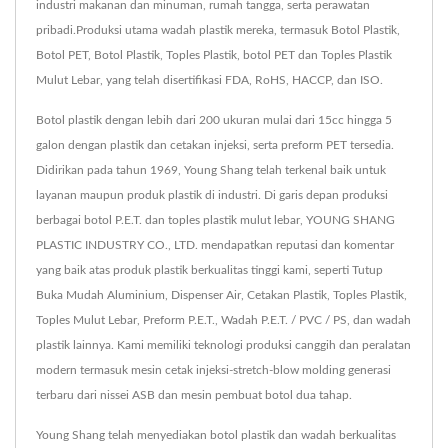
industri makanan dan minuman, rumah tangga, serta perawatan
pribadi.Produksi utama wadah plastik mereka, termasuk Botol Plastik,
Botol PET, Botol Plastik, Toples Plastik, botol PET dan Toples Plastik
Mulut Lebar, yang telah disertifikasi FDA, RoHS, HACCP, dan ISO.
Botol plastik dengan lebih dari 200 ukuran mulai dari 15cc hingga 5
galon dengan plastik dan cetakan injeksi, serta preform PET tersedia.
Didirikan pada tahun 1969, Young Shang telah terkenal baik untuk
layanan maupun produk plastik di industri. Di garis depan produksi
berbagai botol P.E.T. dan toples plastik mulut lebar, YOUNG SHANG
PLASTIC INDUSTRY CO., LTD. mendapatkan reputasi dan komentar
yang baik atas produk plastik berkualitas tinggi kami, seperti Tutup
Buka Mudah Aluminium, Dispenser Air, Cetakan Plastik, Toples Plastik,
Toples Mulut Lebar, Preform P.E.T., Wadah P.E.T. / PVC / PS, dan wadah
plastik lainnya. Kami memiliki teknologi produksi canggih dan peralatan
modern termasuk mesin cetak injeksi-stretch-blow molding generasi
terbaru dari nissei ASB dan mesin pembuat botol dua tahap.
Young Shang telah menyediakan botol plastik dan wadah berkualitas