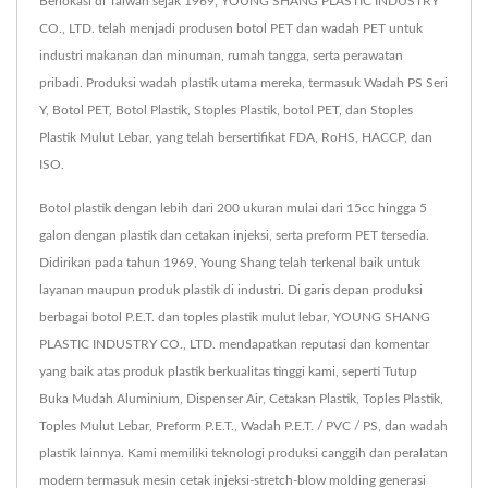
Berlokasi di Taiwan sejak 1969, YOUNG SHANG PLASTIC INDUSTRY
CO., LTD. telah menjadi produsen botol PET dan wadah PET untuk
industri makanan dan minuman, rumah tangga, serta perawatan
pribadi. Produksi wadah plastik utama mereka, termasuk Wadah PS Seri
Y, Botol PET, Botol Plastik, Stoples Plastik, botol PET, dan Stoples
Plastik Mulut Lebar, yang telah bersertifikat FDA, RoHS, HACCP, dan
ISO.
Botol plastik dengan lebih dari 200 ukuran mulai dari 15cc hingga 5
galon dengan plastik dan cetakan injeksi, serta preform PET tersedia.
Didirikan pada tahun 1969, Young Shang telah terkenal baik untuk
layanan maupun produk plastik di industri. Di garis depan produksi
berbagai botol P.E.T. dan toples plastik mulut lebar, YOUNG SHANG
PLASTIC INDUSTRY CO., LTD. mendapatkan reputasi dan komentar
yang baik atas produk plastik berkualitas tinggi kami, seperti Tutup
Buka Mudah Aluminium, Dispenser Air, Cetakan Plastik, Toples Plastik,
Toples Mulut Lebar, Preform P.E.T., Wadah P.E.T. / PVC / PS, dan wadah
plastik lainnya. Kami memiliki teknologi produksi canggih dan peralatan
modern termasuk mesin cetak injeksi-stretch-blow molding generasi