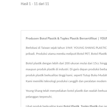
Hasil 1 - 11 dari 11
Produsen Botol Plastik & Toples Plastik Bersertifikat | 
Berlokasi di Taiwan sejak tahun 1969, YOUNG SHANG PLASTIC 
pribadi. Produksi utama mereka meliputi Botol PET, Botol Plastik
Botol plastik dengan lebih dari 200 ukuran mulai dari 15cc hingg
maupun produk plastik di industri. Di garis depan produksi be
produk plastik berkualitas tinggi kami, seperti Tutup Buka Mudah 
Kami memiliki teknologi produksi canggih dan peralatan modern 
Young Shang telah menyediakan botol plastik dan wadah berkua
pelanggan terpenuhi.
Lihat produk berkualitas kami
Botol Plastik
,
Toples Plastik
dan ja