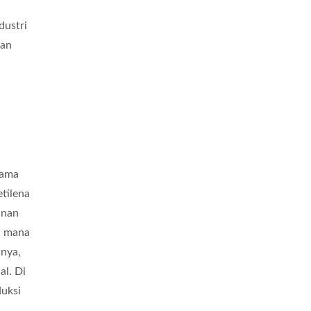
dustri
gan
tama
etilena
unan
i mana
nya,
al. Di
duksi