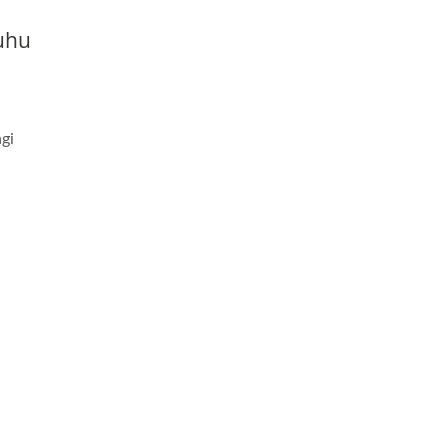
uhu
gi