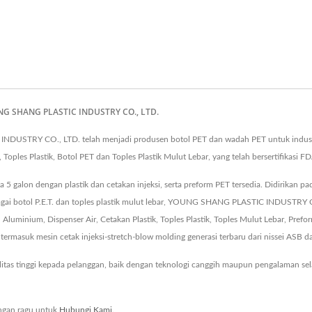
YOUNG SHANG PLASTIC INDUSTRY CO., LTD.
INDUSTRY CO., LTD. telah menjadi produsen botol PET dan wadah PET untuk indus
, Toples Plastik, Botol PET dan Toples Plastik Mulut Lebar, yang telah bersertifikasi
a 5 galon dengan plastik dan cetakan injeksi, serta preform PET tersedia. Didirikan 
rbagai botol P.E.T. dan toples plastik mulut lebar, YOUNG SHANG PLASTIC INDUSTRY 
Aluminium, Dispenser Air, Cetakan Plastik, Toples Plastik, Toples Mulut Lebar, Prefor
termasuk mesin cetak injeksi-stretch-blow molding generasi terbaru dari nissei ASB 
litas tinggi kepada pelanggan, baik dengan teknologi canggih maupun pengalaman s
ngan ragu untuk
Hubungi Kami
.