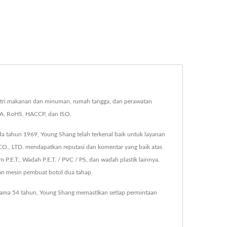
tri makanan dan minuman, rumah tangga, dan perawatan
 FDA, RoHS, HACCP, dan ISO.
pada tahun 1969, Young Shang telah terkenal baik untuk layanan
CO., LTD. mendapatkan reputasi dan komentar yang baik atas
m P.E.T., Wadah P.E.T. / PVC / PS, dan wadah plastik lainnya.
dan mesin pembuat botol dua tahap.
elama 54 tahun, Young Shang memastikan setiap permintaan