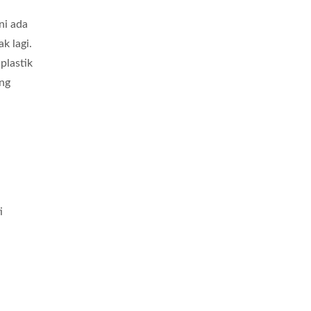
ni ada
k lagi.
plastik
ng
i