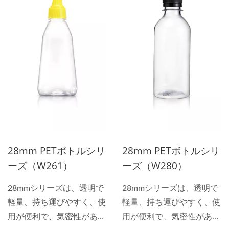
包装材料があっても、PET
包装材料があっても、PET
がしばしば最初の選択とな
がしばしば最初の選択とな
ります。 28mmシリーズ製
ります。 28mmシリーズ製
品は、ペットボトルまたは
品は、ペットボトルまたは
飲料ボトルと呼ばれ、透明
飲料ボトルと呼ばれ、透明
な特性により消費者は内容
な特性により消費者は内容
物をより理解しやすくなり
物をより理解しやすくなり
ます。 飲料ボトルは、炭
ます。 飲料ボトルは、炭
酸飲料、茶、果汁、包装飲
酸飲料、茶、果汁、包装飲
用水、酒などの液体類の内
用水、酒などの液体類の内
容物を盛るために多く使用
容物を盛るために多く使用
28mm PETボトルシリ
28mm PETボトルシリ
されます。
されます。
ーズ（W261）
ーズ（W280）
28mmシリーズは、透明で
28mmシリーズは、透明で
軽量、持ち運びやすく、使
軽量、持ち運びやすく、使
用が便利で、気密性があ
用が便利で、気密性があ