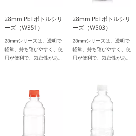
用水、酒などの液体類の内
用水、酒などの液体類の内
容物を盛るために多く使用
容物を盛るために多く使用
28mm PETボトルシリ
28mm PETボトルシリ
されます。
されます。
ーズ（W351）
ーズ（W503）
28mmシリーズは、透明で
28mmシリーズは、透明で
軽量、持ち運びやすく、使
軽量、持ち運びやすく、使
用が便利で、気密性があ
用が便利で、気密性があ
り、揮発せず、酸とアルカ
り、揮発せず、酸とアルカ
リに耐える特性を持ち、全
リに耐える特性を持ち、全
透明の包装材料を選ぶ際に
透明の包装材料を選ぶ際に
は、どれだけ多くの異なる
は、どれだけ多くの異なる
包装材料があっても、PET
包装材料があっても、PET
がしばしば最初の選択とな
がしばしば最初の選択とな
ります。 28mmシリーズ製
ります。 28mmシリーズ製
品は、ペットボトルまたは
品は、ペットボトルまたは
飲料ボトルと呼ばれ、透明
飲料ボトルと呼ばれ、透明