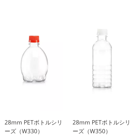
り、揮発せず、酸とアルカ
り、揮発せず、酸とアルカ
リに耐える特性を持ち、全
リに耐える特性を持ち、全
透明の包装材料を選ぶ際に
透明の包装材料を選ぶ際に
は、どれだけ多くの異なる
は、どれだけ多くの異なる
包装材料があっても、PET
包装材料があっても、PET
がしばしば最初の選択とな
がしばしば最初の選択とな
ります。 28mmシリーズ製
ります。 28mmシリーズ製
品は、ペットボトルまたは
品は、ペットボトルまたは
飲料ボトルと呼ばれ、透明
飲料ボトルと呼ばれ、透明
な特性により消費者は内容
な特性により消費者は内容
物をより理解しやすくなり
物をより理解しやすくなり
ます。 飲料ボトルは、炭
ます。 飲料ボトルは、炭
酸飲料、茶、果汁、包装飲
酸飲料、茶、果汁、包装飲
用水、酒などの液体類の内
用水、酒などの液体類の内
容物を盛るために多く使用
容物を盛るために多く使用
28mm PETボトルシリ
28mm PETボトルシリ
されます。
されます。
ーズ（W330）
ーズ（W350）