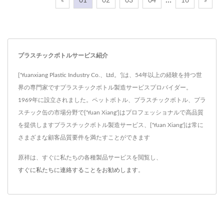
…
«
01
02
03
04
16
»
がしばしば最初の選択とな
がしばしば最初の選択とな
ります。 28mmシリーズ製
ります。 28mmシリーズ製
品は、ペットボトルまたは
品は、ペットボトルまたは
飲料ボトルと呼ばれ、透明
飲料ボトルと呼ばれ、透明
プラスチックボトルサービス紹介
な特性により消費者は内容
な特性により消費者は内容
['Yuanxiang Plastic Industry Co.、Ltd。']は、54年以上の経験を持つ世
物をより理解しやすくなり
物をより理解しやすくなり
界の専門家ですプラスチックボトル製造サービスプロバイダー。
ます。 飲料ボトルは、炭
ます。 飲料ボトルは、炭
1969年に設立されました。ペットボトル、プラスチックボトル、プラ
酸飲料、茶、果汁、包装飲
酸飲料、茶、果汁、包装飲
スチック缶の市場分野で['Yuan Xiang']はプロフェッショナルで高品質
用水、酒などの液体類の内
用水、酒などの液体類の内
を提供しますプラスチックボトル製造サービス、['Yuan Xiang']は常に
容物を盛るために多く使用
容物を盛るために多く使用
さまざまな顧客品質要件を満たすことができます
されます。
されます。
原祥は、すぐに私たちの各種製品サービスを閲覧し、
すぐに私たちに連絡することをお勧めします
。