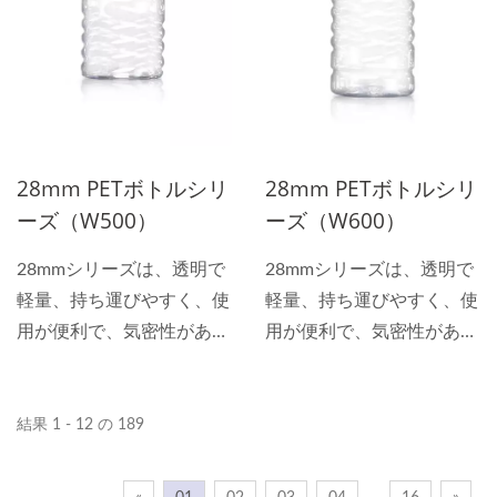
な特性により消費者は内容
な特性により消費者は内容
物をより理解しやすくなり
物をより理解しやすくなり
ます。 飲料ボトルは、炭
ます。 飲料ボトルは、炭
酸飲料、茶、果汁、包装飲
酸飲料、茶、果汁、包装飲
用水、酒などの液体類の内
用水、酒などの液体類の内
容物を盛るために多く使用
容物を盛るために多く使用
28mm PETボトルシリ
28mm PETボトルシリ
されます。
されます。
ーズ（W500）
ーズ（W600）
28mmシリーズは、透明で
28mmシリーズは、透明で
軽量、持ち運びやすく、使
軽量、持ち運びやすく、使
用が便利で、気密性があ
用が便利で、気密性があ
り、揮発せず、酸とアルカ
り、揮発せず、酸とアルカ
リに耐える特性を持ち、全
リに耐える特性を持ち、全
透明の包装材料を選ぶ際に
透明の包装材料を選ぶ際に
結果 1 - 12 の 189
は、どれだけ多くの異なる
は、どれだけ多くの異なる
包装材料があっても、PET
包装材料があっても、PET