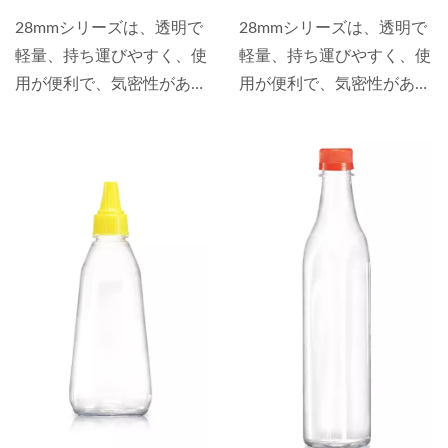
28mmシリーズは、透明で
28mmシリーズは、透明で
軽量、持ち運びやすく、使
軽量、持ち運びやすく、使
用が便利で、気密性があ
用が便利で、気密性があ
り、揮発せず、酸とアルカ
り、揮発せず、酸とアルカ
リに耐える特性を持ち、全
リに耐える特性を持ち、全
透明の包装材料を選ぶ際に
透明の包装材料を選ぶ際に
は、どれだけ多くの異なる
は、どれだけ多くの異なる
包装材料があっても、PET
包装材料があっても、PET
がしばしば最初の選択とな
がしばしば最初の選択とな
ります。 28mmシリーズ製
ります。 28mmシリーズ製
品は、ペットボトルまたは
品は、ペットボトルまたは
飲料ボトルと呼ばれ、透明
飲料ボトルと呼ばれ、透明
な特性により消費者は内容
な特性により消費者は内容
物をより理解しやすくなり
物をより理解しやすくなり
ます。 飲料ボトルは、炭
ます。 飲料ボトルは、炭
酸飲料、茶、果汁、包装飲
酸飲料、茶、果汁、包装飲