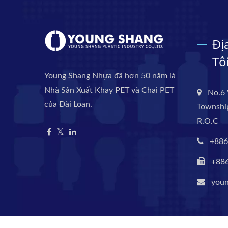
Đị
Tô
Young Shang Nhựa đã hơn 50 năm là
Nhà Sản Xuất Khay PET và Chai PET
No.6 
của Đài Loan.
Township
R.O.C
+886
+88
you