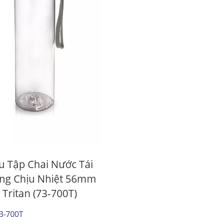
òng Sản Phẩm Dễ Mở
Chai Đồ Uống 38m
u Tập Chai Nước Tái
ng Chịu Nhiệt 56mm
Tritan (73-700T)
73-700T