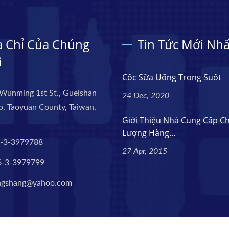
a Chỉ Của Chúng
Tin Tức Mới Nhấ
i
Cốc Sữa Uống Trong Suốt
Wunming 1st St., Gueishan
24 Dec, 2020
, Taoyuan County, Taiwan,
Giới Thiệu Nhà Cung Cấp C
Lượng Hàng...
-3-3979788
27 Apr, 2015
6-3-3979799
ngshang@yahoo.com