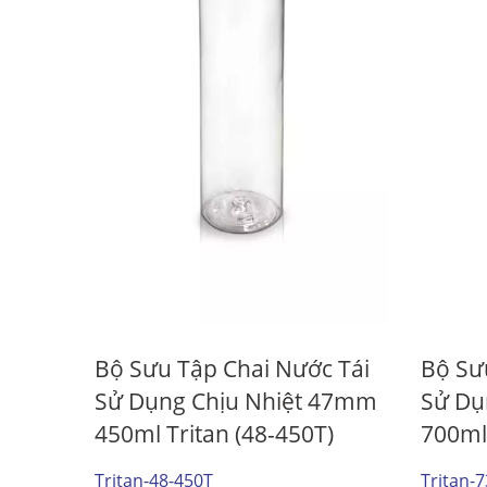
Chai Đồ Uống 38mm
D
Bộ Sưu Tập Chai Nước Tái
Bộ Sư
Sử Dụng Chịu Nhiệt 47mm
Sử Dụ
450ml Tritan (48-450T)
700ml 
Tritan-48-450T
Tritan-