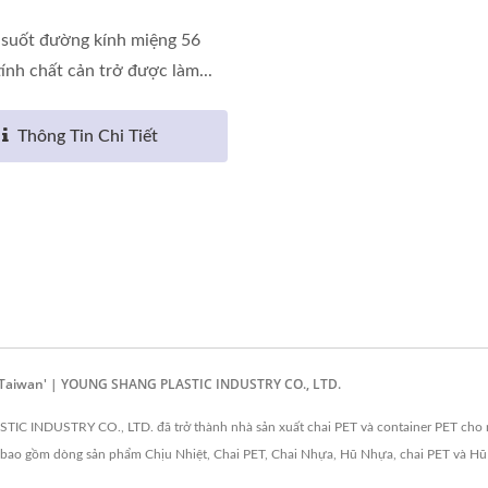
 suốt đường kính miệng 56
ính chất cản trở được làm...
Thông Tin Chi Tiết
In Taiwan' | YOUNG SHANG PLASTIC INDUSTRY CO., LTD.
C INDUSTRY CO., LTD. đã trở thành nhà sản xuất chai PET và container PET cho 
, bao gồm dòng sản phẩm Chịu Nhiệt, Chai PET, Chai Nhựa, Hũ Nhựa, chai PET và 