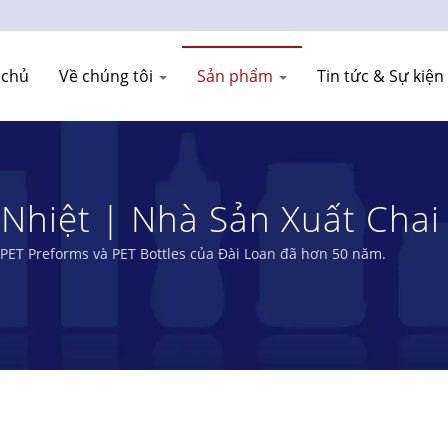
 chủ
Về chúng tôi
Sản phẩm
Tin tức & Sự kiện
Nhiệt | Nhà Sản Xuất Cha
TRY CO., LTD. Được Sản Xu
PET Preforms và PET Bottles của Đài Loan đã hơn 50 năm.