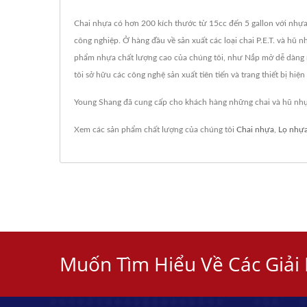
Chai nhựa có hơn 200 kích thước từ 15cc đến 5 gallon với nhự
công nghiệp. Ở hàng đầu về sản xuất các loại chai P.E.T. và 
phẩm nhựa chất lượng cao của chúng tôi, như Nắp mở dễ dàng
tôi sở hữu các công nghệ sản xuất tiên tiến và trang thiết bị hi
Young Shang đã cung cấp cho khách hàng những chai và hũ nhựa
Xem các sản phẩm chất lượng của chúng tôi
Chai nhựa
,
Lọ nhự
Muốn Tìm Hiểu Về Các Giải