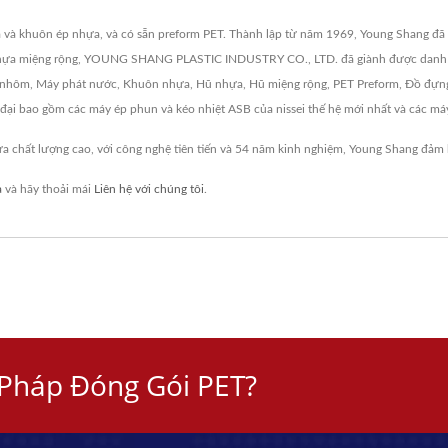
a và khuôn ép nhựa, và có sẵn preform PET. Thành lập từ năm 1969, Young Shang đã
hũ nhựa miệng rộng, YOUNG SHANG PLASTIC INDUSTRY CO., LTD. đã giành được danh ti
 nhôm, Máy phát nước, Khuôn nhựa, Hũ nhựa, Hũ miệng rộng, PET Preform, Đồ đựng
ện đại bao gồm các máy ép phun và kéo nhiệt ASB của nissei thế hệ mới nhất và các má
 chất lượng cao, với công nghệ tiên tiến và 54 năm kinh nghiệm, Young Shang đảm
a
và hãy thoải mái
Liên hệ với chúng tôi
.
 Pháp Đóng Gói PET?