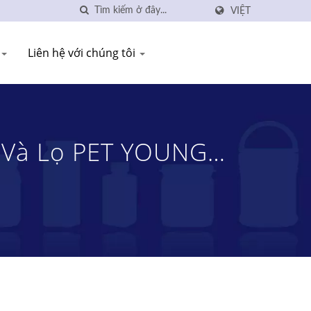
VIỆT
Liên hệ với chúng tôi
i Và Lọ PET YOUNG
ất Tại Đài Loan