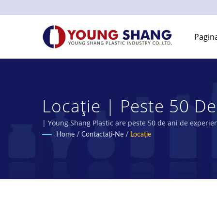
Pagina
Locație | Peste 50 D
Plastic | YOUNG SHA
| Young Shang Plastic are peste 50 de ani de experien
Home
/
Contactați-Ne
/
Locație