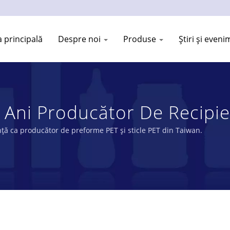
 principală
Despre noi
Produse
Știri și even
e Ani Producător De Recipi
NG PLASTIC INDUSTRY CO.,
ță ca producător de preforme PET și sticle PET din Taiwan.