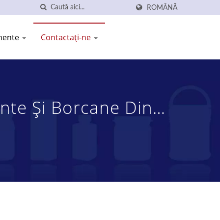
ROMÂNĂ
imente
Contactați-ne
ente Și Borcane Din
 LTD.