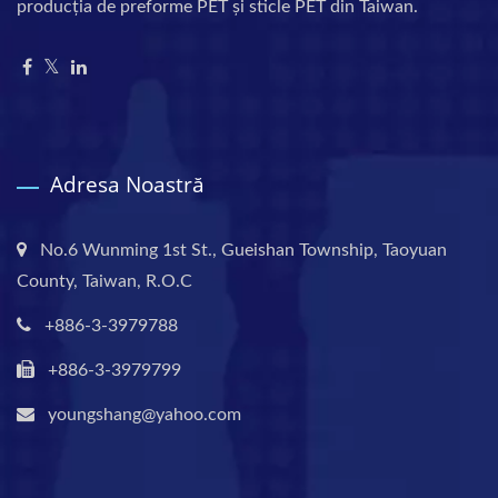
producția de preforme PET și sticle PET din Taiwan.
Adresa Noastră
No.6 Wunming 1st St., Gueishan Township, Taoyuan
County, Taiwan, R.O.C
+886-3-3979788
+886-3-3979799
youngshang@yahoo.com