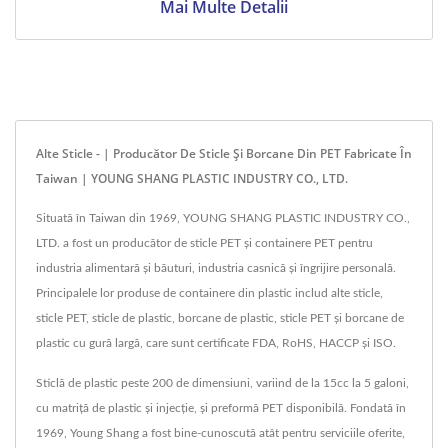
Mai Multe Detalii
Alte Sticle - | Producător De Sticle Și Borcane Din PET Fabricate În
Taiwan | YOUNG SHANG PLASTIC INDUSTRY CO., LTD.
Situată în Taiwan din 1969, YOUNG SHANG PLASTIC INDUSTRY CO.,
LTD. a fost un producător de sticle PET și containere PET pentru
industria alimentară și băuturi, industria casnică și îngrijire personală.
Principalele lor produse de containere din plastic includ alte sticle,
sticle PET, sticle de plastic, borcane de plastic, sticle PET și borcane de
plastic cu gură largă, care sunt certificate FDA, RoHS, HACCP și ISO.
Sticlă de plastic peste 200 de dimensiuni, variind de la 15cc la 5 galoni,
cu matriță de plastic și injecție, și preformă PET disponibilă. Fondată în
1969, Young Shang a fost bine-cunoscută atât pentru serviciile oferite,