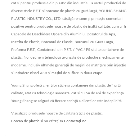
cât și pentru produsele din plastic din industrie. La vârful producției de
diverse sticle P.E.T. și borcane de plastic cu gură largă, YOUNG SHANG
PLASTIC INDUSTRY CO., LTD. câștigă renume și primește comentarii
pozitive pentru produsele noastre de plastic de înaltă calitate, cum ar fi
Capacele de Deschidere Ușoară din Aluminiu, Dozatorul de Apă,
Matrita de Plastic, Borcanul de Plastic, Borcanul cu Gura Largă,
Preforma P.E.T., Containerul din P.E.T. / PVC / PS și alte containere de
plastic. Noi deținem tehnologii avansate de producție și echipamente
moderne, inclusiv ultimele generații de mașini de matrițare prin injecție
și întindere nissei ASB și mașini de suflare în două etape.
Young Shang oferă clienților sticle și containere din plastic de înaltă
calitate, atât cu tehnologie avansată, cât și cu 54 de ani de experiență.
Young Shang se asigură că fiecare cerință a clienților este îndeplinită.
Vizualizați produsele noastre de calitate
Sticlă de plastic
,
Borcan de plastic
și nu ezitați să
Contactați-ne
.