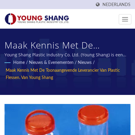
NEDERLANDS
Maak Kennis Met De
Toonaangevende
Young Shang Plastic Industry Co. Ltd. (Young Shang) is een
professionele leverancier van plastic containers met 40 jaar
Home
/
Nieuws & Evenementen
/
Nieuws
/
Leverancier Van Plastic
ervaring. | Young Shang Plastic is meer dan 50 jaar fabrikant
Maak Kennis Met De Toonaangevende Leverancier Van Plastic
van Taiwan PET preforms en PET flessen.
Flessen. Van Young Shang |
Flessen. Van Young Shang
Gecertificeerde Plastic
Flessen & Fabrikant Van
Plastic Potten | Young
Shang Plastic Industry Co.,