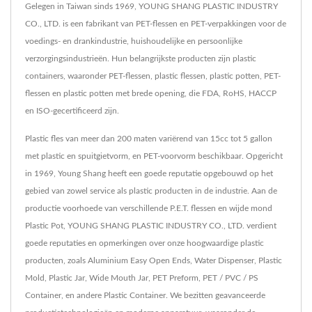
Gelegen in Taiwan sinds 1969, YOUNG SHANG PLASTIC INDUSTRY
CO., LTD. is een fabrikant van PET-flessen en PET-verpakkingen voor de
voedings- en drankindustrie, huishoudelijke en persoonlijke
verzorgingsindustrieën. Hun belangrijkste producten zijn plastic
containers, waaronder PET-flessen, plastic flessen, plastic potten, PET-
flessen en plastic potten met brede opening, die FDA, RoHS, HACCP
en ISO-gecertificeerd zijn.
Plastic fles van meer dan 200 maten variërend van 15cc tot 5 gallon
met plastic en spuitgietvorm, en PET-voorvorm beschikbaar. Opgericht
in 1969, Young Shang heeft een goede reputatie opgebouwd op het
gebied van zowel service als plastic producten in de industrie. Aan de
productie voorhoede van verschillende P.E.T. flessen en wijde mond
Plastic Pot, YOUNG SHANG PLASTIC INDUSTRY CO., LTD. verdient
goede reputaties en opmerkingen over onze hoogwaardige plastic
producten, zoals Aluminium Easy Open Ends, Water Dispenser, Plastic
Mold, Plastic Jar, Wide Mouth Jar, PET Preform, PET / PVC / PS
Container, en andere Plastic Container. We bezitten geavanceerde