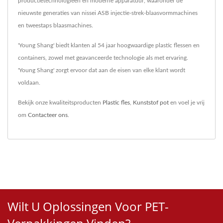
productietechnologieën en moderne apparatuur, waaronder de
nieuwste generaties van nissei ASB injectie-strek-blaasvormmachines
en tweestaps blaasmachines.
'Young Shang' biedt klanten al 54 jaar hoogwaardige plastic flessen en
containers, zowel met geavanceerde technologie als met ervaring.
'Young Shang' zorgt ervoor dat aan de eisen van elke klant wordt
voldaan.
Bekijk onze kwaliteitsproducten
Plastic fles
,
Kunststof pot
en voel je vrij
om
Contacteer ons
.
Wilt U Oplossingen Voor PET-