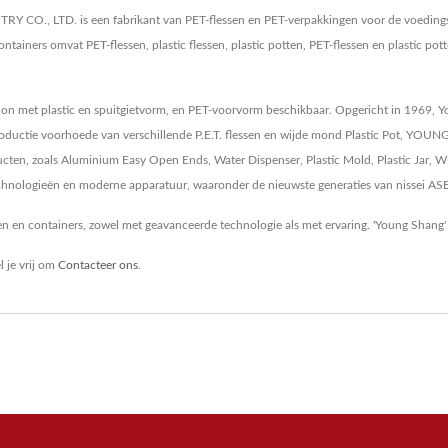
O., LTD. is een fabrikant van PET-flessen en PET-verpakkingen voor de voedings- e
containers omvat PET-flessen, plastic flessen, plastic potten, PET-flessen en plastic
allon met plastic en spuitgietvorm, en PET-voorvorm beschikbaar. Opgericht in 1969
de productie voorhoede van verschillende P.E.T. flessen en wijde mond Plastic Pot,
cten, zoals Aluminium Easy Open Ends, Water Dispenser, Plastic Mold, Plastic Jar, W
chnologieën en moderne apparatuur, waaronder de nieuwste generaties van nissei AS
sen en containers, zowel met geavanceerde technologie als met ervaring. 'Young Shang' 
 je vrij om
Contacteer ons
.