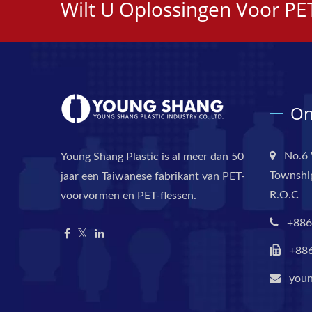
Wilt U Oplossingen Voor P
On
No.6 
Young Shang Plastic is al meer dan 50
Township
jaar een Taiwanese fabrikant van PET-
R.O.C
voorvormen en PET-flessen.
+886
+88
you