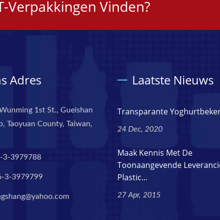
ET-Verpakkingen Vinden?
s Adres
Laatste Nieuws
Wunming 1st St., Gueishan
Transparante Yoghurtbeke
, Taoyuan County, Taiwan,
24 Dec, 2020
Maak Kennis Met De
-3-3979788
Toonaangevende Leveranci
Plastic...
6-3-3979799
27 Apr, 2015
ngshang@yahoo.com