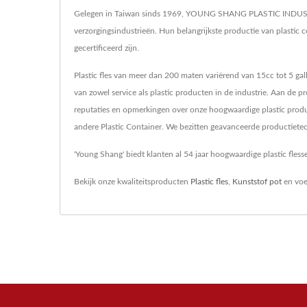
Gelegen in Taiwan sinds 1969, YOUNG SHANG PLASTIC INDUSTRY C
verzorgingsindustrieën. Hun belangrijkste productie van plastic 
gecertificeerd zijn.
Plastic fles van meer dan 200 maten variërend van 15cc tot 5 g
van zowel service als plastic producten in de industrie. Aan 
reputaties en opmerkingen over onze hoogwaardige plastic produ
andere Plastic Container. We bezitten geavanceerde productiete
'Young Shang' biedt klanten al 54 jaar hoogwaardige plastic fles
Bekijk onze kwaliteitsproducten
Plastic fles
,
Kunststof pot
en voel