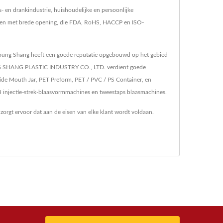
n drankindustrie, huishoudelijke en persoonlijke
 potten met brede opening, die FDA, RoHS, HACCP en ISO-
, Young Shang heeft een goede reputatie opgebouwd op het gebied
 YOUNG SHANG PLASTIC INDUSTRY CO., LTD. verdient goede
ide Mouth Jar, PET Preform, PET / PVC / PS Container, en
B injectie-strek-blaasvormmachines en tweestaps blaasmachines.
zorgt ervoor dat aan de eisen van elke klant wordt voldaan.