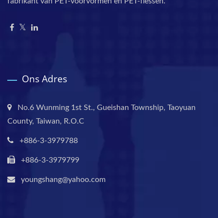
fabrikant van PET-voorvormen en PET-flessen.
Ons Adres
No.6 Wunming 1st St., Gueishan Township, Taoyuan
County, Taiwan, R.O.C
+886-3-3979788
+886-3-3979799
youngshang@yahoo.com