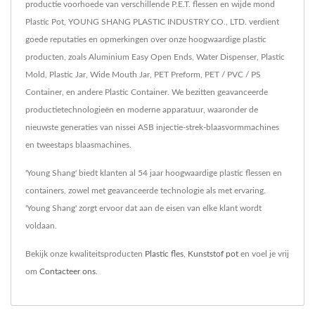
productie voorhoede van verschillende P.E.T. flessen en wijde mond
Plastic Pot, YOUNG SHANG PLASTIC INDUSTRY CO., LTD. verdient
goede reputaties en opmerkingen over onze hoogwaardige plastic
producten, zoals Aluminium Easy Open Ends, Water Dispenser, Plastic
Mold, Plastic Jar, Wide Mouth Jar, PET Preform, PET / PVC / PS
Container, en andere Plastic Container. We bezitten geavanceerde
productietechnologieën en moderne apparatuur, waaronder de
nieuwste generaties van nissei ASB injectie-strek-blaasvormmachines
en tweestaps blaasmachines.
'Young Shang' biedt klanten al 54 jaar hoogwaardige plastic flessen en
containers, zowel met geavanceerde technologie als met ervaring.
'Young Shang' zorgt ervoor dat aan de eisen van elke klant wordt
voldaan.
Bekijk onze kwaliteitsproducten
Plastic fles
,
Kunststof pot
en voel je vrij
om
Contacteer ons
.