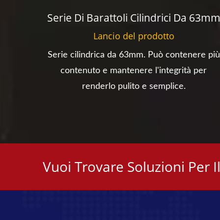
 38mm
Serie Di Barattoli Cilindrici Da 63m
Lancio del prodotto
e e un
Serie cilindrica da 63mm. Può contenere più
in una
contenuto e mantenere l'integrità per
e.
renderlo pulito e semplice.
Vuoi Trovare Soluzioni Per 