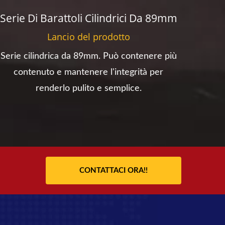
Serie Di Barattoli Cilindrici Da 89mm
Bott
Lancio del prodotto
Serie cilindrica da 89mm. Può contenere più
Serie
contenuto e mantenere l'integrità per
aspet
renderlo pulito e semplice.
f
CONTATTACI ORA!!