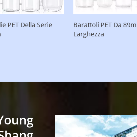
Barattoli PET Da 89mm Di
Bottiglie
Larghezza
38 Mm
 Young
Shang