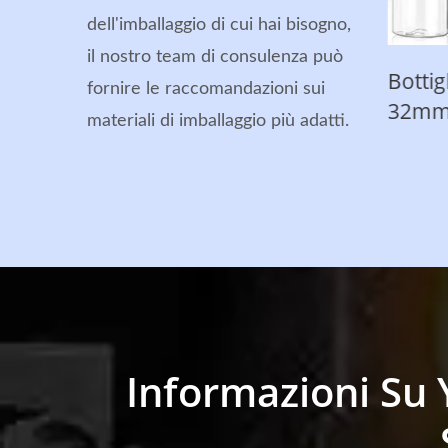
dell'imballaggio di cui hai bisogno,
il nostro team di consulenza può
PET ALU / Plastica
Bottiglie PET Della Serie
fornire le raccomandazioni sui
n
32mm
materiali di imballaggio più adatti.
Informazioni Su