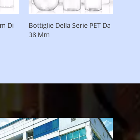
 Della Serie PET Da
Coperchi PET ALU / Plast
Easy Open