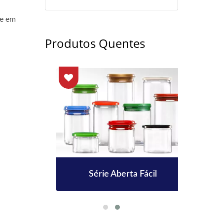
re em
Produtos Quentes
 38mm
Série Aberta Fácil
Gar