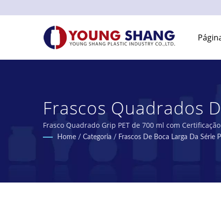
Página
Frascos Quadrados 
Fabricante Certificad
Frasco Quadrado Grip PET de 700 ml com Certificação
PET de Taiwan.
Home
/
Categoria
/
Frascos De Boca Larga Da Série
YOUNG SHANG PLASTI