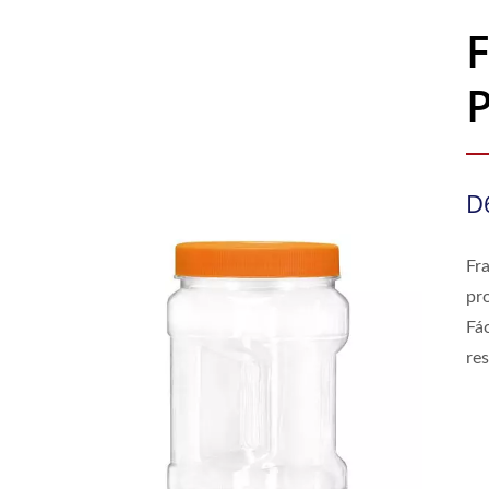
D
Fr
pro
Fá
res