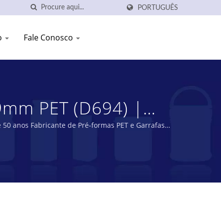
PORTUGUÊS
o
Fale Conosco
9mm PET (D694) |
rascos Plásticos |
 50 anos Fabricante de Pré-formas PET e Garrafas