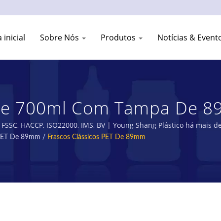
 inicial
Sobre Nós
Produtos
Notícias & Event
De 700ml Com Tampa De 8
o De Garrafas Plásticas E F
 FSSC, HACCP, ISO22000, IMS, BV | Young Shang Plástico há mais de
 PET De 89mm
/
Frascos Clássicos PET De 89mm
C INDUSTRY CO., LTD.