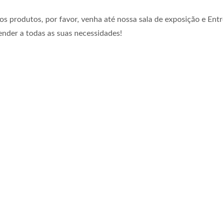
s produtos, por favor, venha até nossa sala de exposição e Ent
nder a todas as suas necessidades!
Série Aberta Fácil
Garrafa De Bebida De