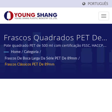
PORTUGUÊS
Frascos Quadrados PET De
89mm 500ml (D464) |
Pote quadrado PET de 500 ml com certificação FSSC, HACCP,
ISO22000, IMS, BV | Young Shang Plástico há mais de 50 anos
Home
/
Categoria
/
Fabricante Certificado De
Fabricante de Pré-formas PET e Garrafas PET de Taiwan.
Frascos De Boca Larga Da Série PET De 89mm
/
Garrafas De Plástico E
Frascos Clássicos PET De 89mm
Frascos De Plástico |
YOUNG SHANG PLASTIC
INDUSTRY CO., LTD.