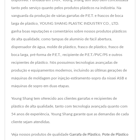
disponível. Fundada em 1969, Young Shang tem sido bem conceituada
tanto pelo serviço quanto pelos produtos plásticos na indústria. Na
vanguarda da produção de várias garrafas de P.E.T. e frascos de boca
larga de plástico, YOUNG SHANG PLASTIC INDUSTRY CO., LTD.
ganha boas reputações e comentários sobre nossos produtos plásticos
de alta qualidade, como tampas de alumínio de fácil abertura,
dispensador de água, molde de plástico, frasco de plástico, frasco de
boca larga, pré-forma de P.E.T., recipiente de P.E.T./PVC/PS e outros
recipientes de plástico. Nós possuímos tecnologias avançadas de
produção e equipamentos modernos, incluindo as últimas gerações de
máquinas de moldagem por injeção-estiramento-sopro da nissei ASB e
máquinas de sopro em duas etapas.
Young Shang tem oferecido aos clientes garrafas e recipientes de
plástico de alta qualidade, tanto com tecnologia avançada quanto com
54 anos de experiência, Young Shang garante que as demandas de cada
cliente sejam atendidas.
Veja nossos produtos de qualidade
Garrafa de Plástico
,
Pote de Plástico