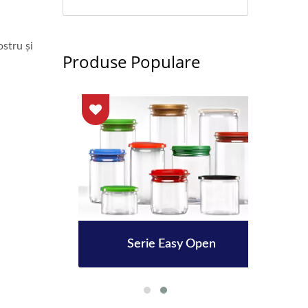
stru și
Produse Populare
38 Mm
Serie Easy Open
Stic