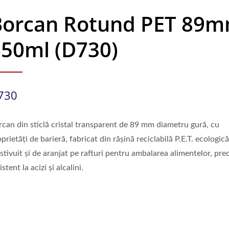
Borcan Rotund PET 89
650ml (D730)
730
rcan din sticlă cristal transparent de 89 mm diametru gură, cu
prietăți de barieră, fabricat din rășină reciclabilă P.E.T. ecologic
stivuit și de aranjat pe rafturi pentru ambalarea alimentelor, pre
istent la acizi și alcalini.