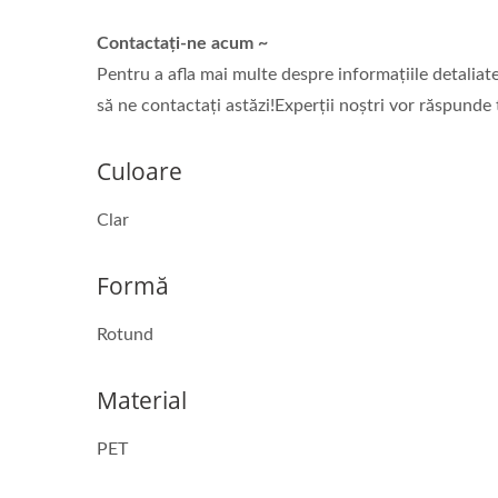
Contactați-ne acum ~
Pentru a afla mai multe despre informațiile detalia
să ne contactați astăzi!Experții noștri vor răspunde 
Culoare
Clar
Formă
Rotund
Sticlă De Băutură De 38 Mm
Material
PET