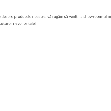
te despre produsele noastre, vă rugăm să veniți la showroom-ul no
tuturor nevoilor tale!
Serie Easy Open
Sticlă De Băutură De 