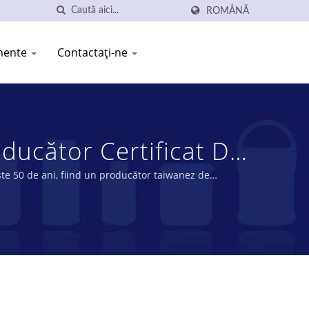
ROMÂNĂ
imente
Contactați-ne
ucător Certificat De
LASTIC INDUSTRY CO.,
te 50 de ani, fiind un producător taiwanez de