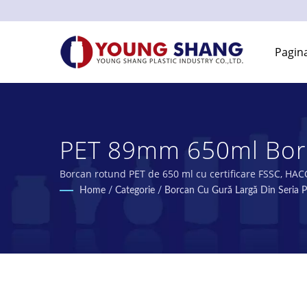
Pagina
PET 89mm 650ml Borc
Sticle Și Borcane Di
Borcan rotund PET de 650 ml cu certificare FSSC, HAC
preformate PET și sticle PET.
Home
/
Categorie
/
Borcan Cu Gură Largă Din Seria
LTD.