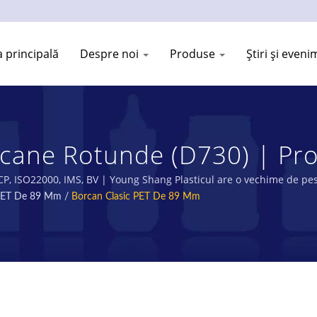
 principală
Despre noi
Produse
Știri și even
ane Rotunde (D730) | Prod
n Plastic | YOUNG SHANG P
CP, ISO22000, IMS, BV | Young Shang Plasticul are o vechime de pes
 PET De 89 Mm
/
Borcan Clasic PET De 89 Mm