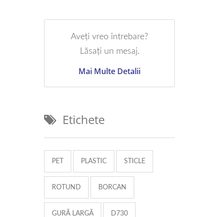
Aveți vreo întrebare?
Lăsați un mesaj.
Mai Multe Detalii
Etichete
PET
PLASTIC
STICLE
ROTUND
BORCAN
GURĂ LARGĂ
D730