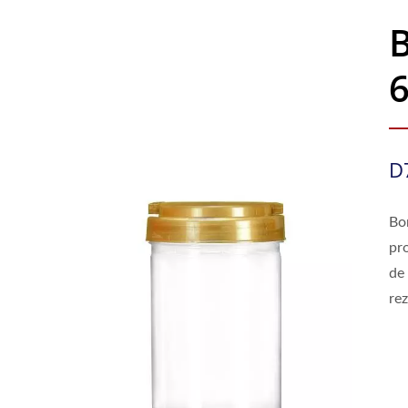
D
Bo
pro
de 
rez